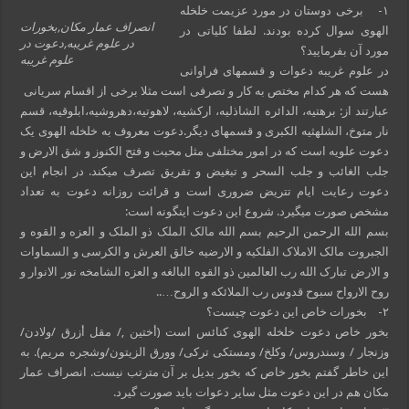
۱- برخی دوستان در مورد عزیمت خلخله
انصراف عمار مکان,بخورات
الهوی سوال کرده بودند. لطفا کلیاتی در
در علوم غریبه,دعوت در
مورد آن بفرمایید؟
علوم غریبه
در علوم غریبه دعوات و قسمهای فراوانی
هست که هر کدام مختص به کار و تصرفی است مثلا برخی از اقسام سریانی
عبارتند از: برهتیه، الدائره الشاذلیه، ارکشیه، لاهوتیه،دهروشیه،ابلوقیه، قسم
نار متوخ، الشلهثیه الکبری و قسمهای دیگر.دعوت معروف به خلخله الهوی یک
دعوت علویه است که در امور مختلفی مثل محبت و فتح الکنوز و شق الارض و
جلب الغائب و جلب السحر و تبغیض و تفریق تصرف میکند. در انجام این
دعوت رعایت ایام تتریض ضروری است و قرائت روزانه دعوت به تعداد
مشخص صورت میگیرد. شروع این دعوت اینگونه است:
بسم الله الرحمن الرحیم بسم الله مالک الملک ذو الملک و العزه و القوه و
الجبروت مالک الاملاک الفلکیه و الارضیه خالق العرش و الکرسى و السماوات
و الارض تبارک الله رب العالمین ذو القوه البالغه و العزه الشامخه نور الانوار و
روح الارواح سبوح قدوس رب الملائکه و الروح…..
۲- بخورات خاص این دعوت چیست؟
بخور خاص دعوت خلخله الهوی کنائس است (أختین ,/ مقل أزرق /ولادن/
وزنجار / وسندروس/ وکلخ/ ومستکى ترکى/ وورق الزیتون/وشجره مریم). به
این خاطر گفتم بخور خاص که بخور بدیل بر آن مترتب نیست. انصراف عمار
مکان هم در این دعوت مثل سایر دعوات باید صورت گیرد.