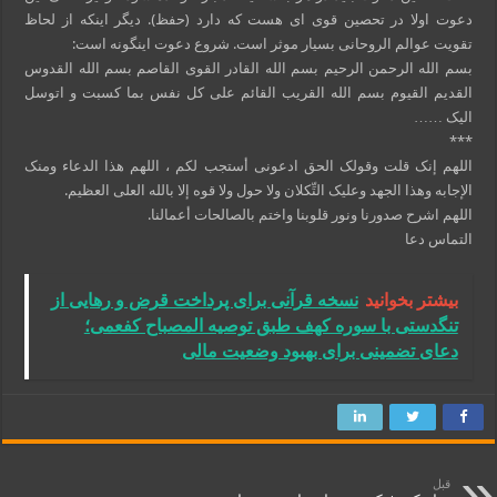
دعوت اولا در تحصین قوی ای هست که دارد (حفظ). دیگر اینکه از لحاظ
تقویت عوالم الروحانی بسیار موثر است. شروع دعوت اینگونه است:
بسم الله الرحمن الرحیم بسم الله القادر القوی القاصم بسم الله القدوس
القدیم القیوم بسم الله القریب القائم على کل نفس بما کسبت و اتوسل
الیک ……
***
اللهم إنک قلت وقولک الحق ادعونی أستجب لکم ، اللهم هذا الدعاء ومنک
الإجابه وهذا الجهد وعلیک التِّکلان ولا حول ولا قوه إلا بالله العلی العظیم.
اللهم اشرح صدورنا ونور قلوبنا واختم بالصالحات أعمالنا.
التماس دعا
بیشتر بخوانید
نسخه قرآنی برای پرداخت قرض و رهایی از
تنگدستی با سوره کهف طبق توصیه المصباح کفعمی؛
دعای تضمینی برای بهبود وضعیت مالی
قبل