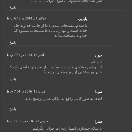
شرایط انجام دادم.ولی تاکنون اثری …………
پاسخ
بابایی
جولای 31, 2014 در 6:18 ب.ظ
با سلام. مستحاب شدن دعا از جانب خداوند جل
جلاله است و تنها زمانی دعا مستجاب میشود که
خداوند مصلحت بداند.
پاسخ
جواد
اکتبر 16, 2014 در 7:21 ق.ظ
با سلام
ایا نوشتن دعاهای مندرج در سایت نیاز به زمان خاصی دارد؟
یا در هر ساعتی از روز میتوان نوشت؟
پاسخ
سینا
فوریه 15, 2016 در 7:54 ق.ظ
لطفا به طور کامل راجع به مکان عمار توضیح بدید .
پاسخ
سارا
مارس 23, 2016 در 12:06 ب.ظ
با سلام چندباری ایمیل زدم اما جوابی نگرفتم