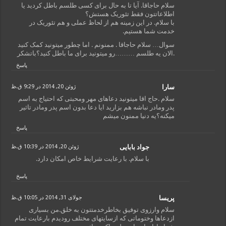
سلام حاجاقا. آیا تا به حال برای کسی طلسم باطل کردید یا
اطلاعاتتون فقط تئوریک هستش؟
با سلام. در این زمینه هم از لحاظ عملی و هم تئوریک در
خدمت شما هستیم.
سوال… سلام حاجاقا . ممنونم . اما چطور میتونید کمک کنید
.الان یه طلسم ………رو میتونید برای ما باطل کنید؟باتشکر
پاسخ
سارا
ژوئن 20, 2014 در 9:29 ق.ظ
سلام .حاج اقا میتونید دعاهای مهر ومحبتی که احتیاج به اسم
پدر ومادر نباشه هم بزارید ایا دعا بدون اسم پدر ومادر تاثیر
میکنه؟یه دنیا ممنون میشم
پاسخ
جواد بابایی
ژوئن 20, 2014 در 10:39 ق.ظ
با سلام. با رعایت شرایط خاص امکان دارد.
پاسخ
پریسا
جولای 31, 2014 در 10:05 ق.ظ
سلام وارزوی توفیق بخاطرخدمتتون به خلق.من بسیاری
ازدعاها وختوماتی که ازسایتهای مختلف رودیدم بارعایت تمام