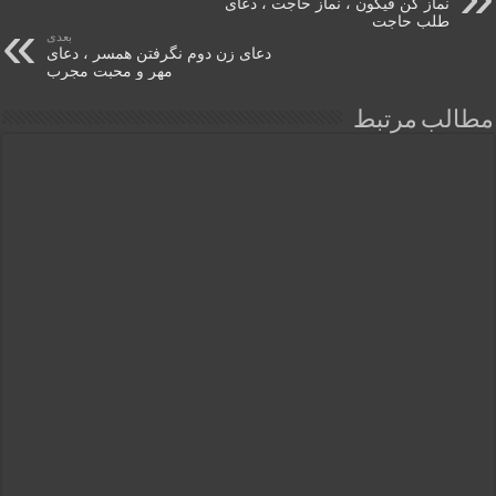
نماز کن فیکون ، نماز حاجت ، دعای
طلب حاجت
بعدی
دعای زن دوم نگرفتن همسر ، دعای
مهر و محبت مجرب
مطالب مرتبط