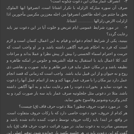
۳- انصراف عمار مکان این دعوت چگونه است؟
صرف آن سوره مبارکه الزلزله با تکرار اشتاتا است. انصرفوا ایها الملوک
بحق ما جئتم من اجله طائعین انصرفوا من اجله معززین مکرمین مأجورین اذا
ازلزلت الارض زلزالها ………… اشتاتا.
۴- در مورد شرایط عمومی ایام تتریض و خلوت آیا در این دعوت نیز باید
رعایت گردد؟
ببینید، یکی از شرایط انجام دعوات و قیام به این اعمال، کتمان است و لازم
است که فرد به احکام شرعیه آگاهی داشته باشد و بر او واجب است که
حرمت و احترام اسماء الحسنی را بیش از پیش نظرا و عملا بداند و مراعات
کند. کلا اعمال باید با استقبال به قبله الشریفه و جلوس در امکنه طاهره و
نظیفه باشد و در مکان عمل نباید فرد غیر طاهر و نباید صورت و نقاشی ذی
روح و نه حیوان و از این قبیل نباید باشد. واجب است که زمانی که قصد انجام
عمل دارد نیز مکان را با صرف عمار مهیا کند و بعد از اتمام عمل آنها را دعوت
به عودت نماید و بخورات دعوت را هم رعایت نماید و به آنها آگاهی داشته
باشد. مثلا در دعوتی مثل جلجلوتیه صرف عمار باید سه بار صورت کیرد و به
کندر وکزبره وشونیز وفاسوخ بخور نماید.
۵- در مورد دعوت حروف چطور؟ مثلا دعوت حرف قاف (ق) چیست؟
هر کدام از حروف، خود دعوت خاصی دارد که با زکات حروف متفاوت است.
در واقع، در ابتدا باید زکات حروف توسط دعوت کننده داده شده باشد و
سپسس مبادرت به دعوت نماید. در مورد قرائت دعوت حرف قاف (ق) باید
گفت که این دعوت باید در هر جلسه یکصد بار خوانده شود. توفیر اصلی این