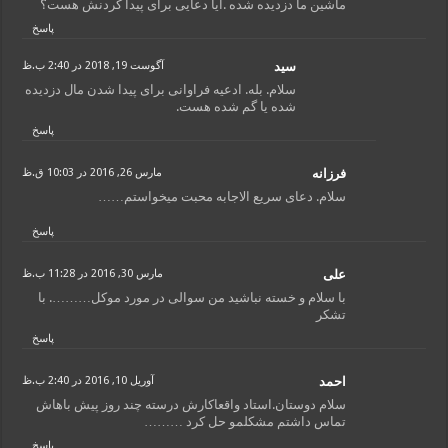
ماشین ما دزدیده شده .ایا دعایی برای پیدا کردنش هست؟
پاسخ
سید
آگوست 19, 2018 در 2:40 ب.ظ
سلام. بله. ادعیه فراوانی برای پیدا شدن مال دزدیده
شده یا گم شده هست.
پاسخ
فرزانه
مارس 26, 2016 در 10:03 ق.ظ
سلام. دعای سریع الاجابه محبت میخواستم……
پاسخ
علی
مارس 30, 2016 در 11:28 ب.ظ
با سلام و خسته نباشید من سوالی در مورد موکل………. با
تشکر
پاسخ
احمد
آوریل 10, 2016 در 2:40 ب.ظ
سلام دوستان.استاد واقعاکارش درسته چند روز پیش باهاش
تماس داشتم مشکلمو حل کرد ………
پاسخ