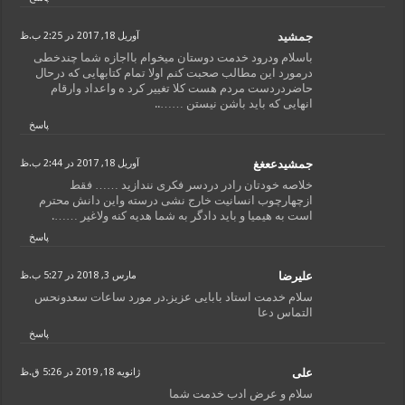
جمشید
آوریل 18, 2017 در 2:25 ب.ظ
باسلام ودرود خدمت دوستان میخوام بااجازه شما چندخطی
درمورد این مطالب صحبت کنم اولا تمام کتابهایی که درحال
حاضردردست مردم هست کلا تغییر کرد ه واعداد وارقام
انهایی که باید باشن نیستن ……..
پاسخ
جمشیدععغغ
آوریل 18, 2017 در 2:44 ب.ظ
خلاصه خودتان رادر دردسر فکری نندازید …… فقط
ازچهارچوب انسانیت خارج نشی درسته واین دانش محترم
است به هیمیا و باید دادگر به شما هدیه کنه ولاغیر …….
پاسخ
علیرضا
مارس 3, 2018 در 5:27 ب.ظ
سلام خدمت استاد بابایی عزیز.در مورد ساعات سعدونحس
التماس دعا
پاسخ
علی
ژانویه 18, 2019 در 5:26 ق.ظ
سلام و عرض ادب خدمت شما