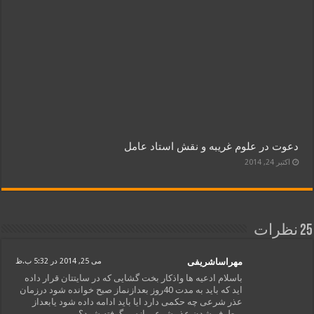
دعوت در علوم غریبه و نقش استاد عامل
اکتبر 24, 2014
25 نظرات
مهراساشریفی
می 25, 2014 در 5:32 ب.ظ
باسلام ادعیه ها واذکار بخت گشایی که در سایتتان قرار داده
اید که باید به مدت 40روز بعدازنماز صبح خوانده شود درزمان
عذر شرعی چه حکمی دارد ایا باید ادامه داده شود یابعداز
برطرف شدن عذر شرعی ازسر گرفته شود؟