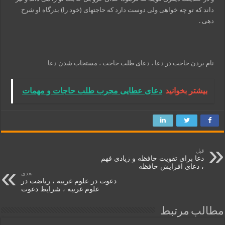
داند كه تو چه خواهى ولى دوست دارد كه حاجتهاى (خود را) بدرگاه او شرح
دهى .
نام بردن حاجت در دعا ، دعای طلب حاجت ، مستجاب شدن دعا
بیشتر بخوانید
دعای عطایی مجرب طلب حاجات و مهمات
قبل
دعا براى تقويت حافظه و زيادى فهم
، دعای افزایش حافظه
بعدی
دعوت در علوم غریبه ، ریاضت در
علوم غریبه ، شرایط دعوت
مطالب مرتبط