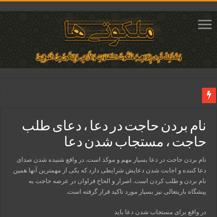
دعای ایجاد عشق و محبت آتشین در قلب معشوق | متن دعا، روش خواندن
نام بردن حاجت در دعا ، دعای طلب
ختم آیات ۲ و ۳ سوره طلاق برای افزایش رزق و روزی | روش ختم، متن آیات و فضیلت
حاجت ، مستجاب شدن دعا
آیات قرآنی برای استجابت دعا و آسان شدن کارها و برآورده شدن حاجت
قویترین ذکر استجابت دعا و حاجت روایی | ذکر اسماء الحسنی برآورده شدن حاجت
نام بردن حاجت در دعا بسیار مهم و موکد است. در واقع شنیده شدن صدای
دعا کننده و اجابت شدن دعایش شرایطی دارد که یکی از مهمترین آنها همین
دعای افزایش رزق و روزی و ثروتمند شدن | متن دعا و اذکار مجرب
نام بردن و طلب کردن است. اصرار و الحاح فراوان در عرضه حاجت به
پیشگاه باریتعالی نیز بسیار مورد تاکید قرار گرفته است.
در واقع برای مستجاب شدن دعا باید