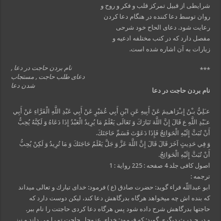
شرایطی از قبیل تمرکز قلب و فکر و روح و
روان توسط دعا کننده در هنگام دعا کردن
رعایت شود. دعای الحاح خود شرحی
مفصل دارد که در کتب مختلفه ادعیه و
زیارات به آن اشاره شده است.
نام بردن حاجت در دعا ,
***
دعای طلب حاجت , مستجاب
شدن دعا
نام بردن حاجت در دعا
عـَلِيُّ بـْنُ إِبـْرَاهـِيمَ عَنْ أَبِيهِ عَنِ ابْنِ أَبِي عُمَيْرٍ عَنْ أَبِي عَبْدِ اللَّهِ الْفَرَّاءِ عَنْ أَبِي
عـَبْدِ اللَّهِ ع قَالَ إِنَّ اللَّهَ تَبَارَكَ وَ تَعَالَى يَعْلَمُ مَا يُرِيدُ الْعَبْدُ إِذَا دَعَاهُ وَ لَكِنَّهُ يُحِبُّ
أَنْ تُبَثَّ إِلَيْهِ الْحَوَائِجُ فَإِذَا دَعَوْتَ فَسَمِّ حَاجَتَكَ.
وَ فِي حَدِيثٍ آخَرَ قَالَ قَالَ إِنَّ اللَّهَ عَزَّ وَ جَلَّ يَعْلَمُ حَاجَتَكَ وَ مَا تُرِيدُ وَ لَكِنْ يُحِبُّ
أَنْ تُبَثَّ إِلَيْهِ الْحَوَائِجُ.
اصول كافى جلد 4 صفحه : 225 رواية : 1
ترجمه :
ابو عبداللّه فراء گويد: حضرت صادق (ع ) فرمود: خداى تبارك و تعالى ميداند
كه بنده اش چه ميخواهد هرگاه بدرگاهش دعا كند، ليكن دوست دارد كه
حاجتها بدرگاهش شرح داده شود پس هرگاه دعا كردى حاجتت را نام ببر.
و در حـديـث ديگرى گويد: كه فرمود: خداى عزوجل حاجت تو را مى داند و نيز