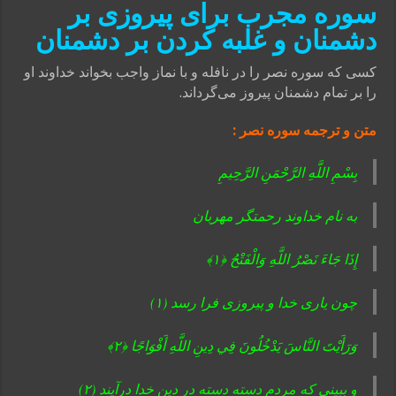
سوره مجرب برای پیروزی بر
دشمنان و غلبه کردن بر دشمنان
کسی که سوره نصر را در نافله و با نماز واجب بخواند خداوند او
را بر تمام دشمنان پیروز می‌گرداند.
متن و ترجمه سوره نصر :
بِسْمِ اللَّهِ الرَّحْمَنِ الرَّحِيمِ
به نام خداوند رحمتگر مهربان
إِذَا جَاءَ نَصْرُ اللَّهِ وَالْفَتْحُ ﴿۱﴾
چون يارى خدا و پيروزى فرا رسد (۱)
وَرَأَيْتَ النَّاسَ يَدْخُلُونَ فِي دِينِ اللَّهِ أَفْوَاجًا ﴿۲﴾
و ببينى كه مردم دسته‏ دسته در دين خدا درآيند (۲)