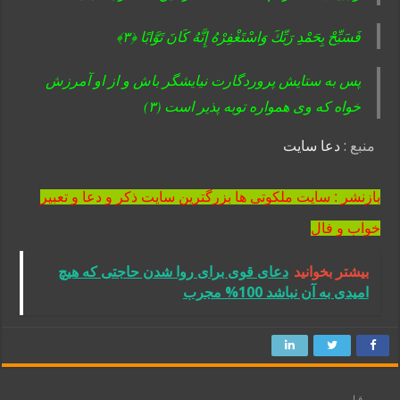
فَسَبِّحْ بِحَمْدِ رَبِّكَ وَاسْتَغْفِرْهُ إِنَّهُ كَانَ تَوَّابًا ﴿۳﴾
پس به ستايش پروردگارت نيايشگر باش و از او آمرزش
خواه كه وى همواره توبه‏ پذير است (۳)
منبع :
دعا سایت
بازنشر : سایت ملکوتی ها بزرگترین سایت ذکر و دعا و تعبیر
خواب و فال
بیشتر بخوانید
دعای قوی برای روا شدن حاجتی که هیچ
امیدی به آن نباشد 100% مجرب
قبل