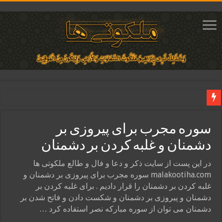
دعای ایجاد عشق و محبت آتشین در قلب معشوق | متن دعا، روش خواندن
سوره مجرب برای پیروزی بر
ختم آیات ۲ و ۳ سوره طلاق برای افزایش رزق و روزی | روش ختم، متن آیات و فضیلت
دشمنان و غلبه کردن بر دشمنان
آیات قرآنی برای استجابت دعا و آسان شدن کارها و برآورده شدن حاجت
قویترین ذکر استجابت دعا و حاجت روایی | ذکر اسماء الحسنی برآورده شدن حاجت
در این پست از سایت ذکر و دعا و فال و طالع ملکوتی ها
malakootiha.com سوره مجرب برای پیروزی بر دشمنان و
دعای افزایش رزق و روزی و ثروتمند شدن | متن دعا و اذکار مجرب
غلبه کردن بر دشمنان را قرار دادیم . برای غلبه کردن بر
دشمنان و پیروزی بر دشمنان و شکست دادن و فاتح شدن بر
دشمنان می توان از سوره مبارکه نصر استفاده کرد …