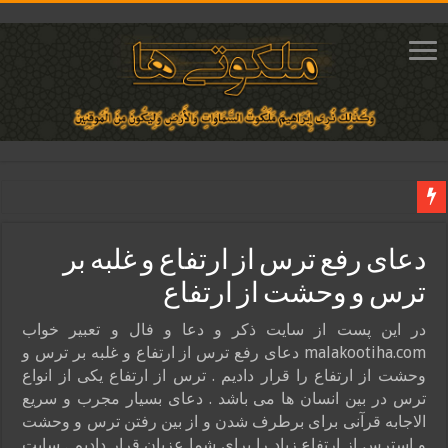
دعای ایجاد عشق و محبت آتشین در قلب معشوق | متن دعا، روش خواندن
دعای رفع ترس از ارتفاع و غلبه بر
ختم آیات ۲ و ۳ سوره طلاق برای افزایش رزق و روزی | روش ختم، متن آیات و فضیلت
ترس و وحشت از ارتفاع
آیات قرآنی برای استجابت دعا و آسان شدن کارها و برآورده شدن حاجت
قویترین ذکر استجابت دعا و حاجت روایی | ذکر اسماء الحسنی برآورده شدن حاجت
در این پست از سایت ذکر و دعا و فال و تعبیر خواب
malakootiha.com دعای رفع ترس از ارتفاع و غلبه بر ترس و
دعای افزایش رزق و روزی و ثروتمند شدن | متن دعا و اذکار مجرب
وحشت از ارتفاع را قرار دادیم . ترس از ارتفاع یکی از انواع
ترس در بین انسان ها می باشد . دعای بسیار مجرب و سریع
الاجابه قرآنی برای برطرف شدن و از بین رفتن ترس و وحشت
و استرس از ارتفاع زیاد را برای شما عزیان قرار دادیم . سایت