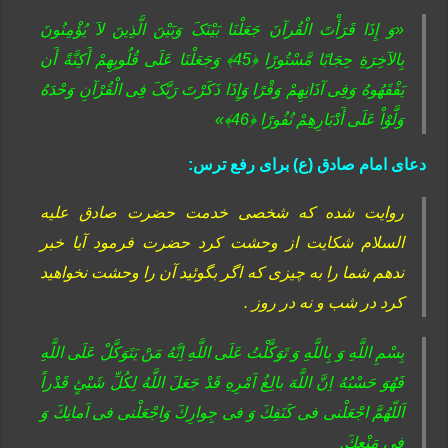
«وَ إِذَا قَرَأْتَ الْقُرآنَ جَعَلْنَا بَیْنَکَ وَبَیْنَ الَّذِینَ لاَ یُؤْمِنُونَ
بِالآخِرَةِ حِجَابًا مَّسْتُورًا ﴿45﴾ وَجَعَلْنَا عَلَى قُلُوبِهِمْ أَکِنَّةً أَن
یَفْقَهُوهُ وَفِی آذَانِهِمْ وَقْرًا وَإِذَا ذَکَرْتَ رَبَّکَ فِی الْقُرْآنِ وَحْدَهُ
وَلَّوْاْ عَلَى أَدْبَارِهِمْ نُفُورًا ﴿46﴾»
دعای امام صادق (ع) برای رفع ترس:
روايت شده كه شخصى خدمت حضرت صادق عليه
السلام شكايت از وحشت كرد حضرت فرمود آيا خبر
ندهم شما را به چيزى كه اگر بگوئيد آن را وحشت نخواهيد
كرد در شب و نه در روز .
بِسْمِ اللَّهِ وَ بِاللَّهِ وَ تَوَكَّلْتُ عَلَى اللَّهِ اِنَّهُ مَنْ يَتَوَكَّلْ عَلَى اللَّهِ
فَهُوَ حَسْبُهُ اِنَّ اللَّهَ بالِغُ اَمْرِهِ قَدْ جَعَلَ اللَّهُ لِكُلِّ شَيْئٍ قَدْراً
اَللّهُمَّ اجْعَلْنى فى كَنَفِكَ وَ فى جِوارِكَ وَاجْعَلْنى فى اَمانِكَ وَ
فى مَنْعِكَ.