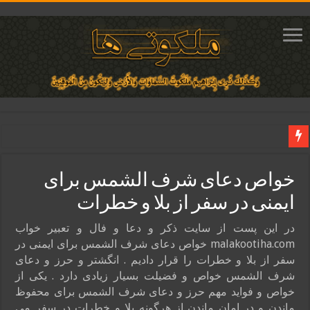
دعای مجرب برای فروش سریع کالا و رونق فروش مغازه | متن آیات، روش انجام و ف
خواص دعای شرف الشمس برای
دعای ایجاد عشق و محبت آتشین در قلب معشوق | متن دعا، روش خواندن
ایمنی در سفر از بلا و خطرات
ختم آیات ۲ و ۳ سوره طلاق برای افزایش رزق و روزی | روش ختم، متن آیات و فضیلت
آیات قرآنی برای استجابت دعا و آسان شدن کارها و برآورده شدن حاجت
در این پست از سایت ذکر و دعا و فال و تعبیر خواب
malakootiha.com خواص دعای شرف الشمس برای ایمنی در
قویترین ذکر استجابت دعا و حاجت روایی | ذکر اسماء الحسنی برآورده شدن حاجت
سفر از بلا و خطرات را قرار دادیم . انگشتر و حرز و دعای
شرف الشمس خواص و فضیلت بسیار زیادی دارد . یکی از
خواص و فواید مهم حرز و دعای شرف الشمس برای محفوظ
ماندن و در امان ماندن از هرگونه بلا و خطرات در سفر می