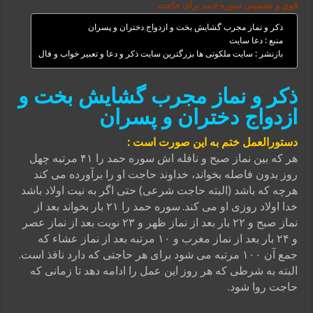
قوی و تضمینی سوره حمد برای حاجت
ذکر و نماز مجرب گشایش بخت و ازدواج دختران و پسران
منبع : دعا سایت
بازنشر : سایت ملکوتی ها بزرگترین سایت ذکر و دعا و تعبیر خواب و فال
ذکر و نماز مجرب گشایش بخت و
ازدواج دختران و پسران
دستورالعمل ختم به این صورت است :
هر که بین نماز صبح و نافله اش سوره حمد را ۴۱ مرتبه چهل
روز بدون فاصله بخواند، خداوند حاجت او را برآورده مى کند
هرچه که باشد (البته حاجت شرعى) حتى اگر به نیت اولاد باشد
خدا اولاد روزى او مى کند.
سوره حمد را ۲۱ بار بخواند بعد از
نماز صبح و ۲۲ بار بعد از نماز ظهر و ۲۳ نویت بعد از نماز عصر
و ۲۴ بار بعد از نماز مغرب و ۱۰ مرتبه بعد از نماز عشاء که
جمع آن ۱۰۰ مرتبه می شود برای هر حاجتی که دارد نافذ است.
البته به شرطی که هر روز این عمل را ادامه دهد تا زمانی که
حاجت روا شود.