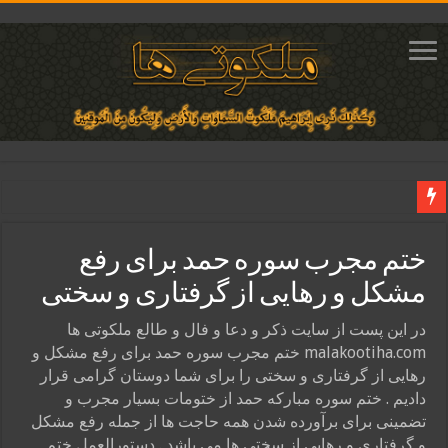
دعای ایجاد عشق و محبت آتشین در قلب معشوق | متن دعا، روش خواندن
ختم مجرب سوره حمد برای رفع
ختم آیات ۲ و ۳ سوره طلاق برای افزایش رزق و روزی | روش ختم، متن آیات و فضیلت
مشکل و رهایی از گرفتاری و سختی
آیات قرآنی برای استجابت دعا و آسان شدن کارها و برآورده شدن حاجت
قویترین ذکر استجابت دعا و حاجت روایی | ذکر اسماء الحسنی برآورده شدن حاجت
در این پست از سایت ذکر و دعا و فال و طالع ملکوتی ها
malakootiha.com ختم مجرب سوره حمد برای رفع مشکل و
دعای افزایش رزق و روزی و ثروتمند شدن | متن دعا و اذکار مجرب
رهایی از گرفتاری و سختی را برای شما دوستان گرامی قرار
دادیم . ختم سوره مبارکه حمد از ختومات بسیار مجرب و
تضمینی برای برآورده شدن همه حاجت ها از جمله رفع مشکل
و گرفتاری و رهایی از سختی ها می باشد . دستورالعمل ختم