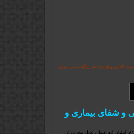
ت بخت گشایی و ازدواج دختران,آیات مجرب برای
ل
 و شفای بیماری و
در کتاب «خواص القرآن» نوشته همایون پور صائب در ص ۸۱، ایشان (به عنوان عمل مجرب از