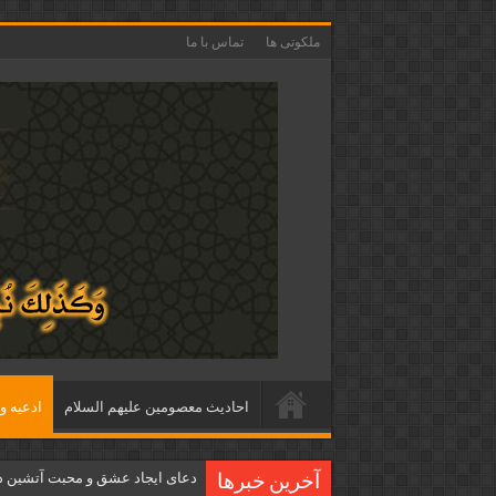
ملکوتی ها
تماس با ما
احاديث معصومين عليهم السلام
ادعيه و 
دعای ایجاد عشق و محبت آتشین د
آخرین خبرها