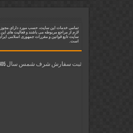
ختم آیات ۲ و ۳ سوره طلاق برای افزایش رزق و روزی | روش ختم، متن آیات و فضیلت
آیات قرآنی برای استجابت دعا و 
قویترین ذکر استجابت دعا و حاجت
تمامی خدمات این سایت، حسب مورد دارای مجوز
لازم از مراجع مربوطه می باشند و فعالیت های این
دعای افزایش رزق و روزی و ثروتمن
سایت تابع قوانین و مقررات جمهوری اسلامی ایرا
است.
ثبت سفارش شرف شمس سال 1405