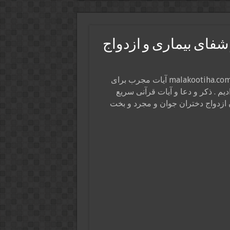
فای بیماری و ازدواج
در این پست از سایت ذکر و دعا و فال و طالع ملکوتی ها malakootiha.com آیات مجرب برای
یم . ذکر و دعا و آیات قرآنی سریع
 ازدواج دختران جوان و مجرد و بخت