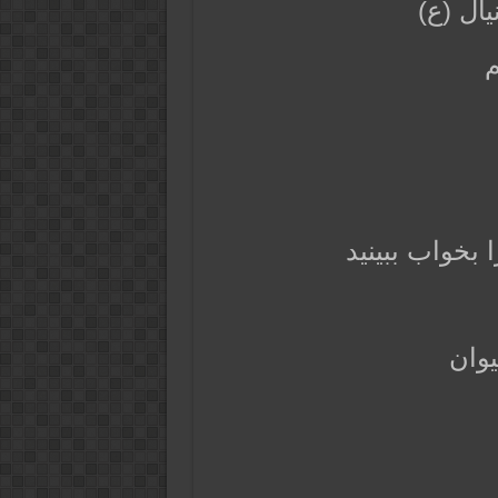
ال (ع)
م
خواب ببینید
وان