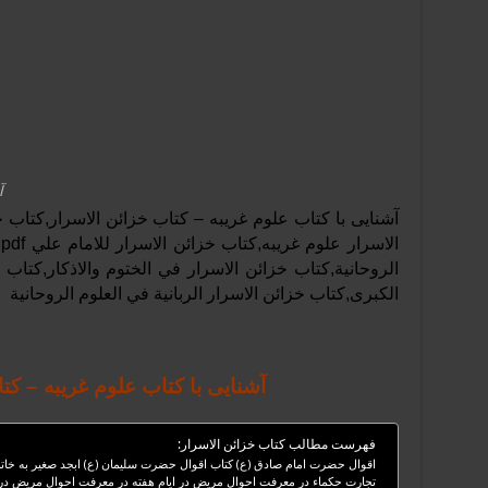
آ
آشنایی با کتاب علوم غریبه – کتاب خزائن الاسرار,کتاب 
ا
الكبرى,كتاب خزائن الاسرار الربانية في العلوم الروحانية
آشنایی با کتاب علوم غریبه – کت
فهرست مطالب کتاب خزائن الاسرار:
اقوال حضرت امام صادق (ع) کتاب اقوال حضرت سلیمان (ع) ابجد صغیر به خاتم 
تجارت حکماء در معرفت احوال مریض در ایام هفته در معرفت احوال مریض در