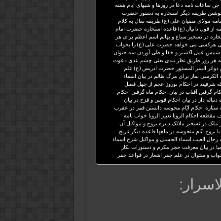
ن ساعات نامه دعا در روزها و شبهای ایام هفته
نوشتن طریقه دیگر استخاره به دستور حضرت
امه مولای متقیان علی (ع) طریقه تفال به کلام
مه از قول دانیال (ع) قاعده استخاره حضرت امام
تخاره در تسخیر سباع و بهائم اسم اعظم برای هر
اح ظاهر شدن پیر نورانی هرکسی می خواهد حضرت علی (ع) را بخواب
مس عمل اکسیر و خفا و طی آوردن سه حیوان
ه هر روز طریق نظر بندی یعنی چشم بندی دعوت
حکام دوائر السر المستور حضرت ادریس (ع) علم
 الکرسی نماز برای مرگ ظالم در بیان اسماء
ه شرفیند در احکام نوروز عجم از جهل فصل
 گرفتن آفتاب در بیان احکام ماه گرفتن احکام
نباله دار در بیان احکام قوس و قزح در بیان
 ستاره احکام ایّام محوسه دانستن قمر در عقرب
مقطعه احکام الرویا تعبیر الرویا خواب نامه
ملک در تسخیر ملائک دایره بروج و مواکیل آن
 بروج ایّام منحوسه در ماهها قاعده دیگر تاریخ
رجال الغیب اسماء الحسنی و مواکیل شرح اسماء
یا در بیان معرفت حجر مکرم و دستورات بکار
واب و سئوال در علم جفر اشعار در قواعد جفر
سرار: