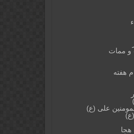
ء
 و ممات
م هفته
مومنین علی (ع)
ع)
 هجا