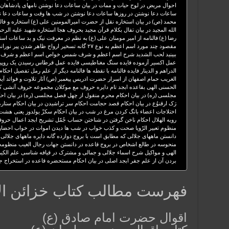
احوال مریض در لوح حیات و ممات در بیان ساعات دعا نوشتن نامهای پادشاهان ج
ساعات دعا نوشتن در روزها ساعات دعا نوشتن در شب ها وقت و ساعات دعا 
محمد (ص) در بیان استخاره نقل از حضرت امیرالمومنین علی (ع) استخاره و فالن
الله المجید در بیان تفال بکلام قرآن مجید بحروف هجا استخاره شهید علیه الرح
رضا (ع) فالنامه از امیر مومنان علی (ع) به نظم در معرفت نیک و بد ساعات اس
مقصود چند مورد اسم اعظم به نوع ۲۷ گانه تسخیر ارو
ببینید لحب الشدید شرح اسم اعظم و شرف شمس خواص اسم اعظم و شرف ش
عمل اکسیر آزموده فایده سنگ مغناطیسی فایده عمل قرطاس رسیدن یک روپی
الدراهم و الدینار فایده فالنامه با نقطه ها فالنامه دیگر از علم رمل تفصیل ا
الغریب حمام اصفهان از اسرار حضرت ادریس پیغمبر (ص) آثار تلاوت و فوائد آیه
الحسنی الهی بقاعده ابجد تام دایره حروف مع موکلان مجموعه حروف آتشی ک
مجلسی (ره) در بیان احکام محرم منقول از چهل فصل مجلسی (ره) در بیان احکام
رَک ارقنوُع در بیان احکام قصد حجامت احکام سر تراشیدن در بیان احکام ستاره د
اختلاجات اعضاء بانگ کردن مرغ در شب در بیان احکام سکزّ یولدوز یعنی هشت
رویه الهلال احکام ناخن گرفتن در شناختن حساب جُمّل تشریح ابجد اعمال حروف 
منظوم تعبیر الرّویا صحت و کذب خواب در شب ها دیدن اموات در خواب احضار 
دانستن ماههای جلالی که مطابق است با بروج دوازده گانه دایره ماههای جلالی با
منحوسه در طالع اشخاص در بروج قاعده در دانستن جهات رجال الغیب منظومه 
الهی و مواکیل شرح اسماء جلالی و جمالی و مشترک در قیافه شناسی علم الکیم
بردن آن از علم جفر ابجد اصلی در بیان احکام مستحضره قاعده در استخراج ج
فهرست مطالب کتاب خزائن الا
اقوال حضرت امام صادق (ع)