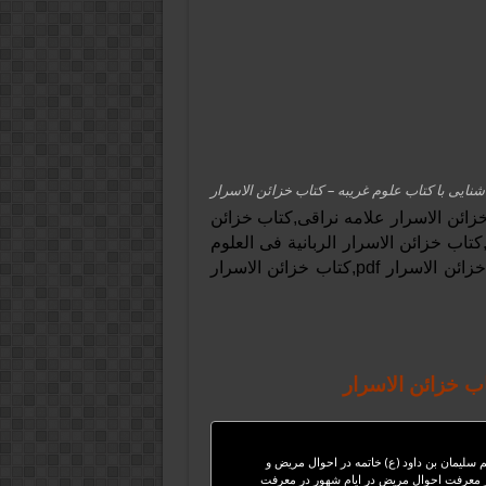
شنایی با کتاب علوم غریبه – کتاب خزائن الاسرار
خزائن الاسرار علامه نراقی,کتاب خزائن
لاسرار علوم غریبه,كتاب خزائن الاسرار للامام علي pdf,كتاب خزائن الاسرار الربانية فى العلوم
الروحانية,كتاب خزائن الاسرار في الختوم والاذكار,کتاب خزائن الاسرار pdf,كتاب خزائن الاسرار
اب خزائن الاسرار
سلیمان بن داود (ع) خاتمه در احوال مریض و
 معرفت احوال مریض در ایام شهور در معرفت