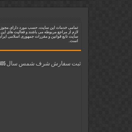
ختم آیات ۲ و ۳ سوره طلاق برای افزایش رزق و روزی | روش ختم، متن آیات و فضیلت
آیات قرآنی برای استجابت دعا و 
قویترین ذکر استجابت دعا و حاجت
تمامی خدمات این سایت، حسب مورد دارای مجوز
لازم از مراجع مربوطه می باشند و فعالیت های این
دعای افزایش رزق و روزی و ثروتمن
سایت تابع قوانین و مقررات جمهوری اسلامی ایرا
است.
ثبت سفارش شرف شمس سال 1405