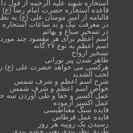
استخاره شهید علیه الرحمه از قول دانی
قاعده استخاره حضرت امام رضا (ع)
فالنامه از امیر مومنان علی (ع) به نظ
در معرفت نیک و بد ساعات استخاره
در تسخیر سباع و بهائم
اسم اعظم برای هر مقصود چند مورد
اسم اعظم به نوع ۲۷ گانه
تسخیر ارواح
ظاهر شدن پیر نورانی
هرکسی می خواهد حضرت علی (ع) را ب
لحب الشدید
شرح اسم اعظم و شرف شمس
خواص اسم اعظم و شرف شمس
عمل اکسیر و خفا و طی آوردن سه حی
عمل اکسیر آزموده
فایده سنگ مغناطیسی
فایده عمل قرطاس
رسیدن یک روپیه هر روز
طریق نظر بندی یعنی چشم بندی