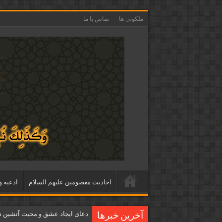
ملکوتی ها
تماس با ما
احاديث معصومين عليهم السلام
ادعيه و
دعای ایجاد عشق و محبت آتشین د
آخرین خبرها