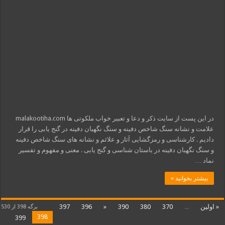
در این پست از سایت ذکر و دعا و تعبیر خواب ملکوتی ها malakootiha.com
علامت و نشانه سنگ شاخص دفینه و سنگ نگهبان دفینه در گنج یابی را قرار
دادیم . کارشناسی و رمزگشایی آثار و علائم و نشانه های سنگ شاخص دفینه
و سنگ نگهبان دفینه در باستان شناسی و گنج یابی . معنی و مفهوم و تفسیر
نماد …
بیشتر بخوانید »
« اولین
...
370
380
390
«
396
397
برگه 398 از 530
398
399