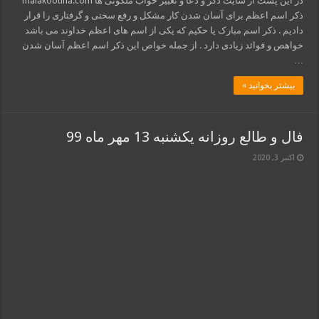
در این پست از سایت ذکر و دعا و تعبیر خواب ملکوتی ها malakootiha.com
ذکر اسم اعظم برای آسان شدن کار مشکل و رفع سختی و گرفتاری را قرار
دادیم . ذکر اسم مبارک یا حکیم که یکی از اسم های اعظم خداوند می باشد
خواهص و فوائد زیادی دارد . از جمله خواص این ذکر اسم اعظم آسان شدن
…
بیشتر بخوانید »
فال و طالع روزانه یکشنبه 13 مهر ماه 99
اکتبر 3, 2020