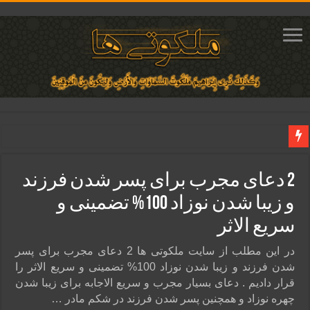
دعای مجرب برای فروش سریع کالا و رونق فروش مغازه | متن آیات، روش انجام و ف
2 دعای مجرب برای پسر شدن فرزند
دعای ایجاد عشق و محبت آتشین در قلب معشوق | متن دعا، روش خواندن
و زیبا شدن نوزاد 100% تضمینی و
ختم آیات ۲ و ۳ سوره طلاق برای افزایش رزق و روزی | روش ختم، متن آیات و فضیلت
سریع الاثر
آیات قرآنی برای استجابت دعا و آسان شدن کارها و برآورده شدن حاجت
قویترین ذکر استجابت دعا و حاجت روایی | ذکر اسماء الحسنی برآورده شدن حاجت
در این مطلب از سایت ملکوتی ها 2 دعای مجرب برای پسر
شدن فرزند و زیبا شدن نوزاد 100% تضمینی و سریع الاثر را
قرار دادیم . دعای بسیار مجرب و سریع الاجابه برای زیبا شدن
چهره نوزاد و همچنین پسر شدن فرزند در شکم مادر …