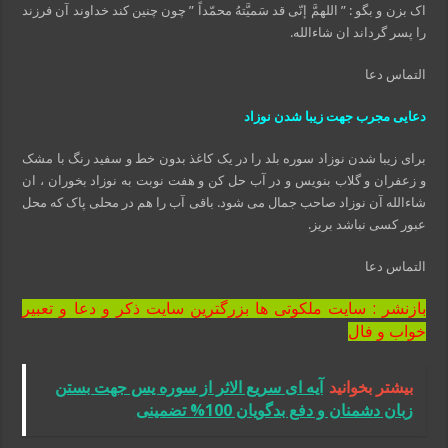
اک بزن و بگو : ” اللهمَّ إنّی قد سَمیَّتهُ محمّداً ” چون چنین کند خداوند آن فرزند
را پسر گرداند ان شاءالله.
التماس دعا
دعایی مجرب جهت زیبا شدن نوزاد
برای زیبا شدن نوزاد سوره بلد را در یک کاغذ بدون خط و سفید رنگ با مشک
و زعفران و گلاب بنویس و در آب حل کن و هفت نوبت به نوزاد بخوران ، ان
شاءالله آن نوزاد صاحب جمال می شود. باقی آب را هم در محلی پاک که محل
عبور کسی نباشد بریز.
التماس دعا
بازنشر : سایت ملکوتی ها بزرگترین سایت ذکر و دعا و تعبیر
خواب و فال
بیشتر بخوانید
آیه ای سریع الاثر از سوره یس جهت بستن
زبان دشمنان و دفع بدگویان 100% تضمینی