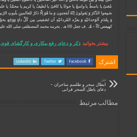
مُغنیُ یا باسطُ یا واسعُ یا جوادُ یا کافیُ یا لطیفُ یا کریم یا محمّدُ یا علیُّ وَ 
سَمِعوا الذّکرَ وَ یَقولونَ اِنّهُ لَمَجنون وَ ما هُوَ اِلّا ذکرٌ للعالمینِ بثُبوتِ الرُ
وَ بِقَدَمِ اَلوَحدانیّهِ وَ بعزّه الفَردانیّهِ اَن تَشفینی مِن کُلِّ داءٍ و
کهیعص اآآ – هًـ . ف جعل اااا هـ . بحرمه محمد المصطفی صلی الله علیه 
بیشتر بخوانید
ذکر و دعای رفع بیکاری و کارگشای قوی و
LinkedIn
Twitter
Facebook
اشترک
قبل
ابطال سحر و طلسم ساحران –
دعای باطل السحر قرانی
مطالب مرتبط