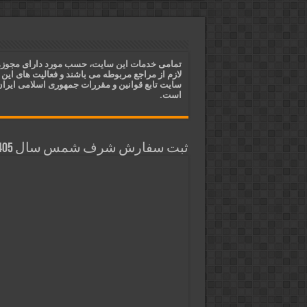
ختم آیات ۲ و ۳ سوره طلاق برای افزایش رزق و روزی | روش ختم، متن آیات و فضیلت
آیات قرآنی برای استجابت دعا و 
قویترین ذکر استجابت دعا و حاجت
تمامی خدمات این سایت، حسب مورد دارای مجوز
لازم از مراجع مربوطه می باشند و فعالیت های این
دعای افزایش رزق و روزی و ثروتمن
سایت تابع قوانین و مقررات جمهوری اسلامی ایرا
است.
ثبت سفارش شرف شمس سال 1405