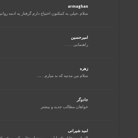
armaghan
سلام .خیلی به کمکتون احتیاج دارم گرفتار یه ادمه روان
امیرحسین
راهنمایی ……
زهره
سلام من مدتیه که بد میارم….. .
جادوگر
خواهان مطالب جدید و بیشتر
امید شیرانی
التماس دعا استاد بابایی. ممنون از دعایی که می فرمائ