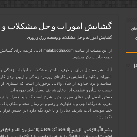
آسان شدن کارها و برآورده شدن حاجت
 روایی | ذکر اسماء الحسنی برآورده شدن حاجت
گشایش امورات و حل مشکلات و 
های
د شدن | متن دعا و اذکار مجرب
گشایش امورات و حل مشکلات و وسعت رزق و روزی
ن
از این مطلب از سایت malakootiha.com آیاتی کریمه
جمیع حاجات ذکر میشود.
آیات شریفه ذیل برای برطرف ساختن مشکلات و ابهامات زندگی و
امورات و کلید و گشایش در کارهای روزمره زندگی و ازبین بردن کا
میباشد و نزد خداوند از شأن والایی برخوردار است که بسیاری از 
نسبت به شأن و عظمت این دعای شریف بسیار تأکید نموده اند.
دستورالعمل این دعای مجرب بدین شرح است که باید همراه با نیت 
تقرب به درگاه الهی و با طهارت و وضو و در زمان سعد و مکان پاک و
خط بنویسد آیات شریف ذیل را و با خود نگه دارد (در جیبش قرار د
نگهدارد) :
بسْمِ اللَّهِ الرَّحْمَنِ الرَّحِیمِ إِنَّا فَتَحْنَا لَکَ فَتْحًا مُبِینًا نَصرٌ مِنَ الله وَ فَ
افتَح بینَنا وَ بینَ قَومَنا بالحَقِّ وَ انتَ خَیرَ الفاتحین یا ذَالقُوّهِ المتین یا وَه