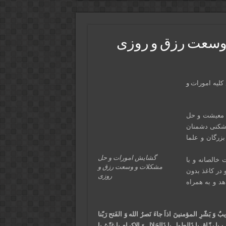
وسعت رزق و روزی
 برای گشایش کلیه امورات و
 معیشت و حل
رشکنی دشمنان
بزرگان و علما
گشایش امورات و حل
خالصانه و با
مشکلات و وسعت رزق و
 در کاغذ بدون
روزی
هد و به همراه
تحٌ قریبٌ وَ بَشّرِ المؤمنینَ اذاَ جاءَ نَصرُ الله وَ الفَتح رَبّنا
ّاب یا رزّاق یا ذَالطول یا ذَالجَلالِ وَ الاِکرام یا غنّیُ یا