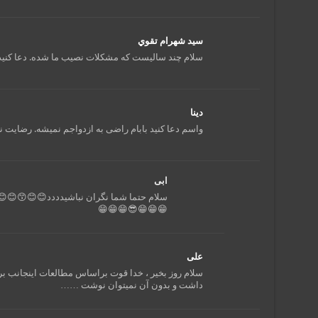
سيد شهرام تقوي
سلام چند سالیست که مشکلات نصیب ما شده. دعا کنید
دینا
واسم دعا کنید بابام راضی به ازدواجم نمیشه. رضایت ن
ابی
سلام حتما شما نگران نباشیدددد😊😊😙😊😊
😁😁😁😎😁😁😁
علی
سلام روز بخیر ، خدا قوت براساس مطالعات اینجانب بر
داشت و بدون آن نمیتوان نوشت ……