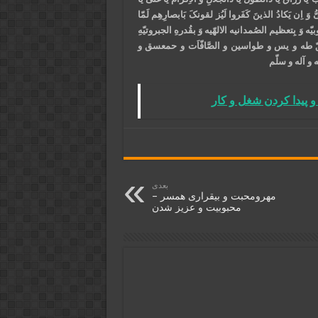
اِن یَکادُ الذینَ کَفَروا لَیُز لقونکَ بَابصارِهِم لَمّا
بوبیّه وَ بِتعظیم الصُمدانیه الالهّیه وَ بقُدرهِ الجبروتیّهِ
َوَجَع بحقّ طه و یس و طواسین و الصَّافّاَت و حمعسق و
و آله و سلّم
 پیدا کردن شغل و کار
بعدی
مهرومحبت و بیقراری همسر –
محبوبیت و عزیز شدن