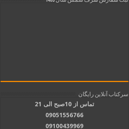
ثبت سفارش شرف شمس سال 1405
سرکتاب آنلاین رایگان
تماس از 10صبح الی 21
09051556766
09100439969