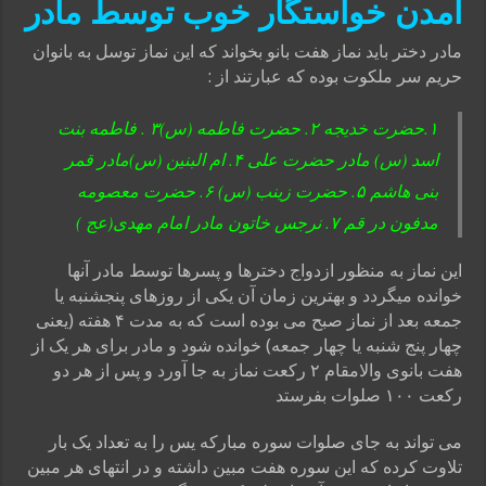
آمدن خواستگار خوب توسط مادر
مادر دختر باید نماز هفت بانو بخواند که این نماز توسل به بانوان
حریم سر ملکوت بوده که عبارتند از :
۱.حضرت خدیجه ۲. حضرت فاطمه (س)۳ . فاطمه بنت
اسد (س) مادر حضرت علی ۴. ام البنین (س)مادر قمر
بنی هاشم ۵. حضرت زینب (س) ۶. حضرت معصومه
مدفون در قم ۷. نرجس خاتون مادر امام مهدی(عج )
این نماز به منظور ازدواج دخترها و پسرها توسط مادر آنها
خوانده میگردد و بهترین زمان آن یکی از روزهای پنجشنبه یا
جمعه بعد از نماز صبح می بوده است که به مدت ۴ هفته (یعنی
چهار پنج شنبه یا چهار جمعه) خوانده شود و مادر برای هر یک از
هفت بانوی والامقام ۲ رکعت نماز به جا آورد و پس از هر دو
رکعت ۱۰۰ صلوات بفرستد
می تواند به جای صلوات سوره مبارکه یس را به تعداد یک بار
تلاوت کرده که این سوره هفت مبین داشته و در انتهای هر مبین