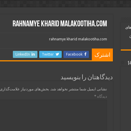
ر قلب معشوق | متن دعا، روش خواندن
rahnamye kharid malakootiha.com
آسان شدن کارها و برآورده شدن حاجت
های
 روایی | ذکر اسماء الحسنی برآورده شدن حاجت
ن
rahnamye kharid malakootiha.com
LinkedIn
Twitter
Facebook
اشترک
دیدگاهتان را بنویسید
نشانی ایمیل شما منتشر نخواهد شد.
بخش‌های موردنیاز علامت‌گذاری 
دیدگاه
*