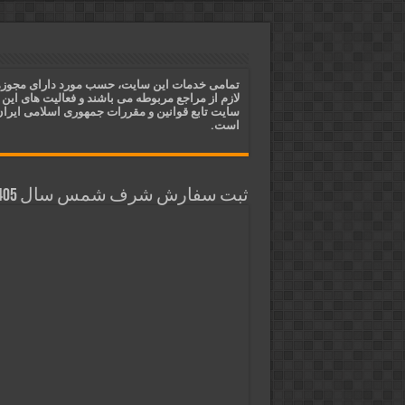
دعای ایجاد عشق و محبت آتشین د
ختم آیات ۲ و ۳ سوره طلاق برای افزایش رزق و روزی | روش ختم، متن آیات و فضیلت
آیات قرآنی برای استجابت دعا و 
تمامی خدمات این سایت، حسب مورد دارای مجوز
لازم از مراجع مربوطه می باشند و فعالیت های این
قویترین ذکر استجابت دعا و حاجت
سایت تابع قوانین و مقررات جمهوری اسلامی ایرا
است.
ثبت سفارش شرف شمس سال 1405