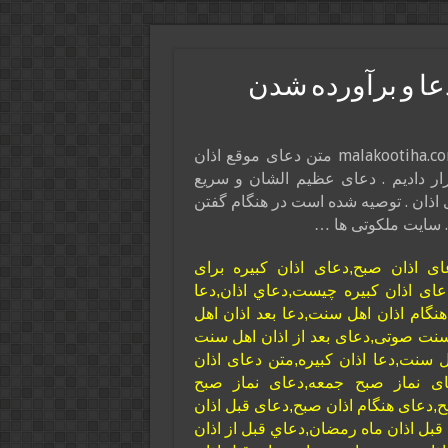
عا و برآورده شدن
در این پست از سایت ذکر و دعا و فال و تعبیر خواب malakootiha.com متن دعای موقع اذان
ار دادیم . دعای عظیم الشان و سریع
اذان . توصیه شده است در هنگام گفتن
. سایت ملکوتی ها …
ای اذان صبح,دعای اذان کبیره برای
ای اذان کبیره چیست,دعاي اذان,دعا
نگام اذان اهل سنت,دعا بعد اذان اهل
 سنت صوتی,دعای بعد از اذان اهل سنت
 سنت,دعا اذان کبیره,متن دعای اذان
ای نماز صبح جمعه,دعای نماز صبح
ح,دعای هنگام اذان صبح,دعای قبل اذان
بل اذان ماه رمضان,دعاي قبل از اذان