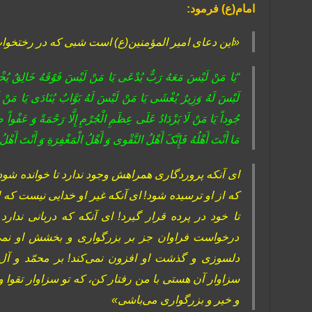
امام(ع) فرمود:
«این دعاى امیر المؤمنین(ع) است شبى که در رختخواب 
“یَا مَنْ لَیْسَ مَعَهُ رَبٌّ یُدْعَى یَا مَنْ لَیْسَ فَوْقَهُ خَالِقٌ یُخْشَى 
لَیْسَ‏ لَهُ‏ وَزِیرٌ یُغْشَى‏ یَا مَنْ‏ لَیْسَ‏ لَهُ‏ بَوَّابٌ‏ یُنَادَى‏ یَا مَنْ 
جُوداً یَا مَنْ لَا یَزْدَادُ عَلَى عِظَمِ الْجُرْمِ إِلَّا رَحْمَةً وَ عَفْواً
مَا أَنْتَ أَهْلُهُ فَإِنَّکَ‏ أَهْلُ التَّقْوى‏ وَ أَهْلُ الْمَغْفِرَةِ وَ أَنْتَ أَهْل
اى آنکه پروردگارى همراهش وجود ندارد تا خوانده شود! 
که از او ترسیده شود! اى آنکه غیر او خدایی نیست که ا
تا خود در پرده قرار گیرد! اى آنکه که دربانى ندا
درخواست فراوان جز بر بزرگوارى و بخشش او نمی‌اف
دلسوزی و گذشت او افزون نمی‌کند! بر محمّد و آل 
سزاوار آن هستى با من رفتار کن، که تو سزاوار تقوا
و خیر و بزرگوارى می‌باشى‏»