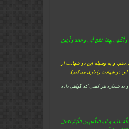
َهِ وَ أَکْتَفِی بِهِمَا عَمَّنْ أَبَى وَ جَحَدَ وَ أُعِینُ
دهم، و به وسیله این دو شهادت از
 این دو شهادت را یارى می‌کنم).
 و به شماره هر کسى که گواهى داده
عَلَیْهِ وَ آلِهِ الطَّاهِرِینَ اللَّهُمَّ اجْعَلْ