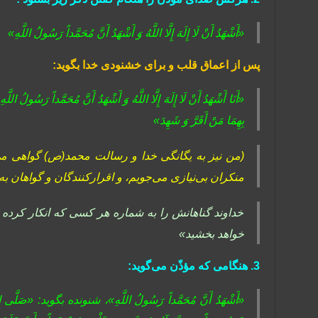
«أَشْهَدُ أَنْ لَا إِلَهَ إِلَّا اللَّهُ وَ أَشْهَدُ أَنَّ مُحَمَّداً رَسُولُ اللَّهِ»
پس از اعماق قلب و براى خشنودى خدا بگوید:
«أَنَا أَشْهَدُ أَنْ لَا إِلَهَ إِلَّا اللَّهُ وَ أَشْهَدُ أَنَّ مُحَمَّداً رَسُولُ اللّ
بِهِمَا مَنْ أَقَرَّ وَ شَهِدَ»
(من نیز به یگانگى خدا و رسالت محمد(ص) گواهى می‌
منکران بی‌نیازى می‌جویم، و اقرارکنندگان و گواهان به
خداوند گناهانش را به شماره هر کسى که انکار کرده
خواهد بخشید»
3. هنگامی که مؤذّن می‌گوید:
«أَشْهَدُ أَنَّ مُحَمَّداً رَسُولُ اللَّهِ»، شنونده بگوید: «صَلَّى اللَّهُ 