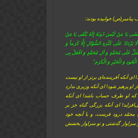
پیامبر(ص) خوابیده بودند:
یَا مَنْ لَیْسَ‏ دُونَهُ‏ إِلَهٌ‏ یُتَّقَى‏ یَا مَنْ‏
لَا یَزْدَادُ عَلَى کَثْرَةِ السُّؤَالِ إِلَّا کَرَماً وَ
 صَلِّ عَلَى مُحَمَّدٍ وَ آلِ مُحَمَّدٍ وَ افْعَلْ بِی
ُ الْجُودِ وَ الْخَیْرِ وَ الْکَرَم‏”
اى آنکه آفریننده‌اى برتر از او نیست
ز او پرهیز شود! اى آنکه وزیرى ندارد
رد که او طرف حساب باشد! اى آنکه
زاید! اى آنکه بزرگى گناه جز بر
محمّد درود فرست، و با آنچه خود
 و سزاوار گذشتی و تو سزاوار بخشش