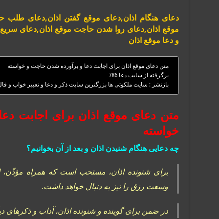
دعای هنگام اذان,دعای موقع گفتن اذان,دعای طلب 
موقع اذان,دعای روا شدن حاجت موقع اذان,دعای سریع ا
و دعا موقع اذان
متن دعای موقع اذان برای اجابت دعا و برآورده شدن حاجت و خواسته
برگرفته از سایت دعا 786
بازنشر : سایت ملکوتی ها بزرگترین سایت ذکر و دعا و تعبیر خواب و فا
متن دعای موقع اذان برای اجابت دع
خواسته
چه دعایی هنگام شنیدن اذان و بعد از آن بخوانیم؟
برای شنونده اذان، مستحب است که همراه مؤذّن، اذا
وسعت رزق را نیز به دنبال خواهد داشت.
در ضمن برای گوینده و شنونده اذان، آداب و ذکرهای 