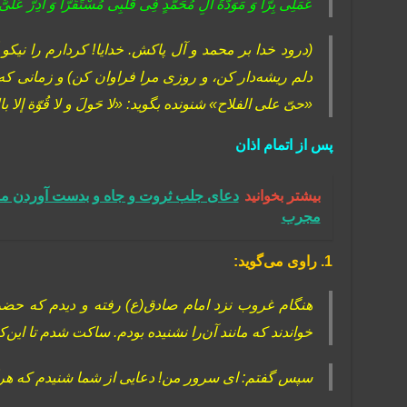
عَمَلِی بِرّاً وَ مَوَدَّةَ آلِ مُحَمَّدٍ فِی قَلْبِی مُسْتَقَرّاً وَ أَدِرَّ عَلَیَّ
(درود خدا بر محمد و آل پاکش. خدایا! کردارم را نیک
دلم ریشه‌دار کن، و روزى مرا فراوان کن) و زمانی که 
«حىّ على الفلاح» شنونده بگوید: «لا حَولَ و لا قُوّة إلا 
پس از اتمام اذان
بیشتر بخوانید
مجرب
1. راوی می‌گوید:
هنگام غروب نزد امام صادق(ع) رفته و دیدم که ‌حضر
‌خواندند که مانند آن‌را نشنیده بودم. ساکت شدم تا این‌
سپس گفتم: اى سرور من! دعایى از شما شنیدم که هرگز 