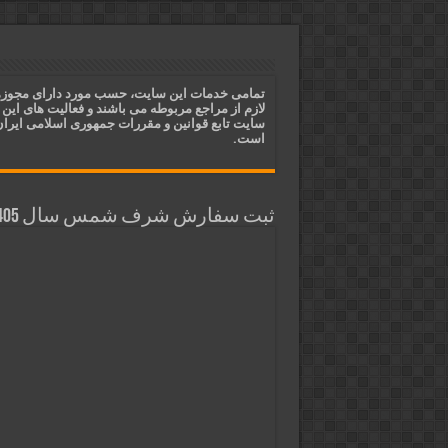
دعای ایجاد عشق و محبت آتشین د
ختم آیات ۲ و ۳ سوره طلاق برای افزایش رزق و روزی | روش ختم، متن آیات و فضیلت
آیات قرآنی برای استجابت دعا و 
تمامی خدمات این سایت، حسب مورد دارای مجوز
لازم از مراجع مربوطه می باشند و فعالیت های این
قویترین ذکر استجابت دعا و حاجت
سایت تابع قوانین و مقررات جمهوری اسلامی ایرا
است.
ثبت سفارش شرف شمس سال 1405