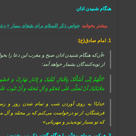
هنگام شنیدن اذان
بیشتر بخوانید
خواص ذکر السلام برای شفای بیمار + د
1. امام صادق(ع)‏:
«آن‌که هنگام شنیدن اذان صبح و مغرب این دعا را بخو
از توبه‌کنندگان بشمار خواهد آمد:
“اللَّهُمَّ إِنِّی أَسْأَلُکَ بِإِقْبَالِ لَیْلَتِکَ وَ إِدْبَارِ نَهَارِکَ وَ ح
مَلَائِکَتِکَ أَنْ تُصَلِّیَ عَلَى مُحَمَّدٍ وَ آلِ مُحَمَّد وَ أَنْ تَتُوبَ عَلَیَّ
خدایا! به روى آوردن شب و تمام شدن روز و رسی
فرشتگان، از تو درخواست می‌کنم که بر محمّد و آل محم
که تو بسیار توبه‌پذیر و مهربانى»
2. هرکس صدای مؤذّن را هنگام گفتن ذکر زیر بشنود :