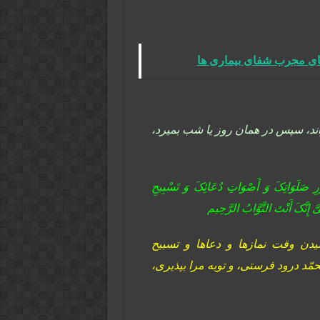
عای مجرب شفای بیماری ها
اند، سپس در همان روز یا شب بمیرد،
ُضُورِ صَلَوَاتِکَ وَ أَصْوَاتِ دُعَائِکَ وَ تَسْبِیحِ
 إِنَّکَ أَنْتَ التَّوَّابُ الرَّحِیم‏
دن وقت نمازها و دعاها و تسبیح
ّد درود فرستى، و توبه مرا بپذیرى،