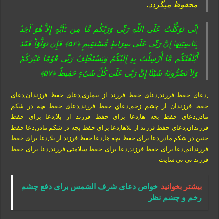
محفوظ میگردد.
إنِّی تَوَکَّلْتُ عَلَى اللّهِ رَبِّی وَرَبِّکُم مَّا مِن دَآبَّهٍ إِلاَّ هُوَ آخِذٌ
بِنَاصِیَتِهَا إِنَّ رَبِّی عَلَى صِرَاطٍ مُّسْتَقِیمٍ ﴿۵۶﴾ فَإِن تَوَلَّوْاْ فَقَدْ
أَبْلَغْتُکُم مَّا أُرْسِلْتُ بِهِ إِلَیْکُمْ وَیَسْتَخْلِفُ رَبِّی قَوْمًا غَیْرَکُمْ
وَلاَ تَضُرُّونَهُ شَیْئًا إِنَّ رَبِّی عَلَىَ کُلِّ شَیْءٍ حَفِیظٌ ﴿۵۷﴾
,دعای حفظ فرزند,دعای حفظ فرزند از بیماری,دعای حفظ فرزندان,دعای
حفظ فرزندان از چشم زخم,دعاي حفظ فرزند,دعای حفظ بچه در شکم
مادر,دعای حفظ بچه ها,دعا برای حفظ فرزند از بلا,دعا برای حفظ
فرزندان,دعای حفظ فرزند از بلاها,دعا برای حفظ بچه در شکم مادر,دعا حفظ
جنین در شکم مادر,دعا برای حفظ بچه ها,دعا حفظ فرزند از بلا,دعا برای حفظ
فرزندانم,دعا برای حفظ فرزند,دعا برای حفظ سلامتی فرزند,دعا برای حفظ
فرزند نی نی سایت
بیشتر بخوانید
خواص دعای شرف الشمس برای دفع چشم
زخم و چشم نظر