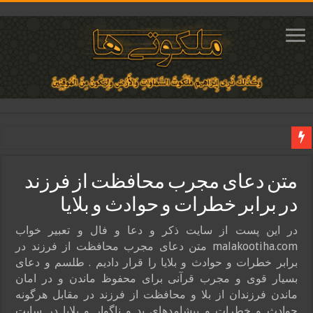
دعای ایجاد عشق و محبت آتشین در قلب معشوق | متن دعا، روش خواندن
متن دعای مجرب محافظت از فرزند
ختم آیات ۲ و ۳ سوره طلاق برای افزایش رزق و روزی | روش ختم، متن آیات و فضیلت
در برابر خطرات و حوادث و بلایا
آیات قرآنی برای استجابت دعا و آسان شدن کارها و برآورده شدن حاجت
قویترین ذکر استجابت دعا و حاجت روایی | ذکر اسماء الحسنی برآورده شدن حاجت
در این پست از سایت ذکر و دعا و فال و تعبیر خواب
malakootiha.com متن دعای مجرب محافظت از فرزند در
دعای افزایش رزق و روزی و ثروتمند شدن | متن دعا و اذکار مجرب
برابر خطرات و حوادث و بلایا را قرار دادیم . طلسم و دعای
بسیار قوی و مجرب قرآنی برای محفوظ ماندن و در امان
ماندن فرزندان از بلا و محافظت از فرزند در مقابل هرگونه
حوادث و خطرات و پیشامدهای بد و ناگوار و بلایا در سایت