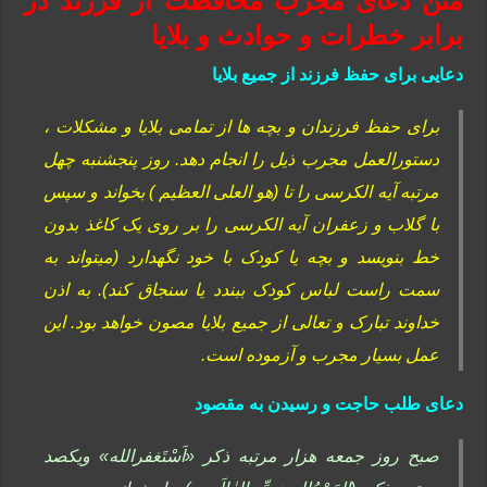
متن دعای مجرب محافظت از فرزند در
برابر خطرات و حوادث و بلایا
دعایی برای حفظ فرزند از جمیع بلایا
برای حفظ فرزندان و بچه ها از تمامی بلایا و مشکلات ،
دستورالعمل مجرب ذیل را انجام دهد. روز پنجشنبه چهل
مرتبه آیه الکرسی را تا (هو العلی العظیم ) بخواند و سپس
با گلاب و زعفران آیه الکرسی را بر روی یک کاغذ بدون
خط بنویسد و بچه یا کودک با خود نگهدارد (میتواند به
سمت راست لباس کودک ببندد یا سنجاق کند). به اذن
خداوند تبارک و تعالی از جمیع بلایا مصون خواهد بود. این
عمل بسیار مجرب و آزموده است.
دعای طلب حاجت و رسیدن به مقصود
صبح روز جمعه هزار مرتبه ذکر «اَسْتَغفرالله» ویکصد