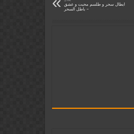
ابطال سحر و طلسم محبت و عشق
– باطل السحر