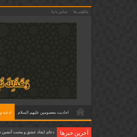
ملکوتی ها
تماس با ما
احاديث معصومين عليهم السلام
ادعيه و 
دعای ایجاد عشق و محبت آتشین د
آخرین خبرها