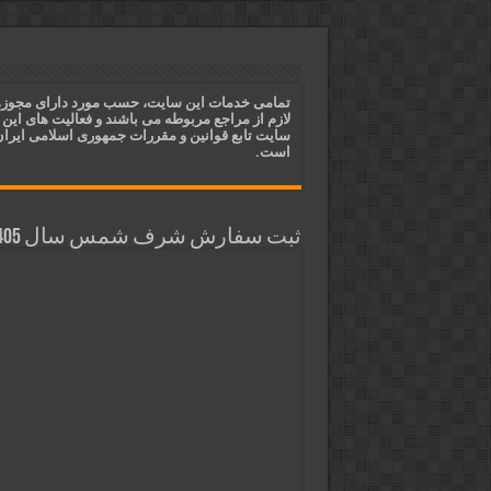
ختم آیات ۲ و ۳ سوره طلاق برای افزایش رزق و روزی | روش ختم، متن آیات و فضیلت
آیات قرآنی برای استجابت دعا و 
قویترین ذکر استجابت دعا و حاجت
تمامی خدمات این سایت، حسب مورد دارای مجوز
لازم از مراجع مربوطه می باشند و فعالیت های این
دعای افزایش رزق و روزی و ثروتمن
سایت تابع قوانین و مقررات جمهوری اسلامی ایرا
است.
ثبت سفارش شرف شمس سال 1405