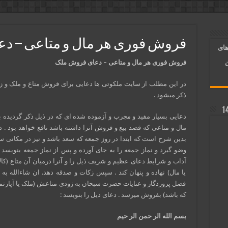
آسان شدن کارها و برآورده شدن حاجت
 روایی | ذکر اسماء الحسنی برآورده شدن حاجت
فروش فوری هر مال و متاعی – د
های
د شدن | متن دعا و اذکار مجرب
فروش فوری هر مال و متاعی – دعای فروش ملک
ن
در این مطلب از سایت ملکوتی ها دعایی برای فروش متاع و ملک و زم
ذکر میشود .
دعایی بسیار مفید و مجرب و آزموده شده ای که در ذیل ذکر گردیده
مال و متاعی که قصد بیع و فروش آنرا داشته باشد نافع خواهد بود . 
بدین شرح است که ابتدا در روز جمعه که سعد باشد و نیز در مکانی س
وضو گیرد و نماز جمعه را به جای آورده و پس از نماز جمعه بنویسد 
آداب و شرایط دعای عظیم و شریف ذیل را و آنرا درمیان آن متاع (کال
یا مال) نهاده و پنهان کند . سپس زکات و صدقه دهد. ان شاءالله به 
فضل پروردگار و عنایات حضرت سبحان به زودی متاعش (ملک یا آپارتمان 
که باشد) بفروش میرسد . دعای ذیل را بنویسد :
بسم الله الر حمن الر حیم