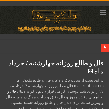
دعای ایجاد عشق و محبت آتشین در قلب معشوق | متن دعا، روش خواندن
فال و طالع روزانه چهارشنبه 7 خرداد
ختم آیات ۲ و ۳ سوره طلاق برای افزایش رزق و روزی | روش ختم، متن آیات و فضیلت
ماه 99
آیات قرآنی برای استجابت دعا و آسان شدن کارها و برآورده شدن حاجت
قویترین ذکر استجابت دعا و حاجت روایی | ذکر اسماء الحسنی برآورده شدن حاجت
در این پست از سایت ذکر و دعا و فال و طالع ملکوتی ها
malakootiha.com فال و طالع روزانه چهارشنبه 7 خرداد ماه
دعای افزایش رزق و روزی و ثروتمند شدن | متن دعا و اذکار مجرب
99 را برای شما دوستان گرامی قرار دادیم . اگر به دنبال
فال و
طالع بینی
دقیق امروز و فال دقیق و سایت بزرگ در زمینه فال
و بهترین سایت برای دیدن فال و طالع روزانه هستید پیشنهاد
می کنم هر روز به سایت ملکوتی ها سر بزنید . در ادامه از