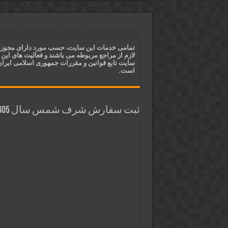
ختم آیات ۲ و ۳ سوره طلاق برای افزایش رزق و روزی | روش ختم، متن آیات و فضیلت
آیات قرآنی برای استجابت دعا و 
قویترین ذکر استجابت دعا و حاجت
تمامی خدمات این سایت، حسب مورد دارای مجوز
لازم از مراجع مربوطه می باشند و فعالیت های این
دعای افزایش رزق و روزی و ثروتمن
سایت تابع قوانین و مقررات جمهوری اسلامی ایرا
است.
ثبت سفارش شرف شمس سال 1405