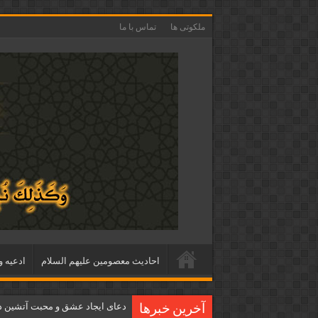
ملکوتی ها
تماس با ما
احاديث معصومين عليهم السلام
ادعيه و
دعای ایجاد عشق و محبت آتشین د
آخرین خبرها