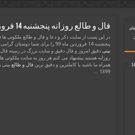
آسان شدن کارها و برآورده شدن حاجت
 روایی | ذکر اسماء الحسنی برآورده شدن حاجت
فال و طالع روزانه پنجشنبه 14 فروردین ماه 99
های
د شدن | متن دعا و اذکار مجرب
ن
پنجشنبه 14 فروردین ماه 99 را برای شما دوستان گرامی قرار دادیم . اگر به دنبال
بینی
دقیق امروز و فال دقیق و سایت بزرگ در زمینه فال و
روزانه هستید پیشنهاد می کنم هر روز به سایت ملکوتی ها س
همراه ما باشید با کاملترین و دقیق ترین
فال و طالع
1399 …