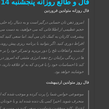
فال و طالع روزانه پنجشنبه 14 فروردین ماه 99
فال روزانه متولدین فروردین
امروز ذهن تان حسابی درگیر است و به دنبال راه حلی 
حجم عظیمی از اطلاعاتی که می خواهید، به دست می آ
پیشرفت کارتان به کمک تان می آیند. اما سعی کنید که ت
افراط دوری کنید. اگر بتوانید با برنامه ریزی پیش روید،
گذشته و اتفاقات تلخ را دور بریزید و تمرکز خود را بر حا
ها در زندگی برایتان رخ دهند.انرژی مثبتی که امروز در
کند تا احساسات خود را با فردی که به او علاقه دارید، د
خوشایند خواهد بود.
فال روز متولدین اردیبهشت
موضوعی حواس شما را پرت کرده و موجب شده که از م
منحرف شوید. اخیرا کمی یک دنده شده اید و با خودتان کل
اعتدال کلید موفقیت شماست. سعی کنید در مسیری ک