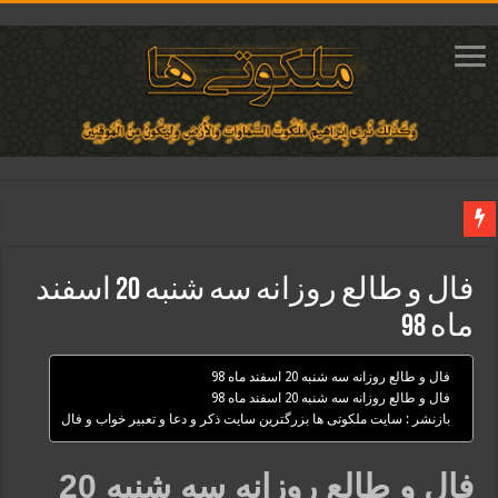
دعای ایجاد عشق و محبت آتشین در قلب معشوق | متن دعا، روش خواندن
فال و طالع روزانه سه شنبه 20 اسفند
ختم آیات ۲ و ۳ سوره طلاق برای افزایش رزق و روزی | روش ختم، متن آیات و فضیلت
ماه 98
آیات قرآنی برای استجابت دعا و آسان شدن کارها و برآورده شدن حاجت
قویترین ذکر استجابت دعا و حاجت روایی | ذکر اسماء الحسنی برآورده شدن حاجت
فال و طالع روزانه سه شنبه 20 اسفند ماه 98
دعای افزایش رزق و روزی و ثروتمند شدن | متن دعا و اذکار مجرب
فال و طالع روزانه سه شنبه 20 اسفند ماه 98
بازنشر : سایت ملکوتی ها بزرگترین سایت ذکر و دعا و تعبیر خواب و فال
فال و طالع روزانه سه شنبه 20