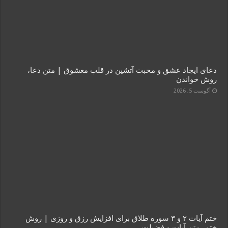
دعای ایجاد عشق و محبت آتشین در قلب معشوق | متن دعا،
روش خواندن
آگوست 5, 2026
ختم آیات ۲ و ۳ سوره طلاق برای افزایش رزق و روزی | روش
ختم، متن آیات و فضیلت