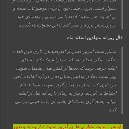
دشوار است. انرژی قبلی خود را برای موضوعات ساده و
بی اهمیت هدر ندهید؛ فقط با نور درونی و راهنمای خود
در روز پیش بروید و صبر کنید تا این دشواری‌ها بگذرند.
فال روزانه متولدین اسفند ماه
ممكن است امروز كسی از اطرافيانتان كاری فوق العاده
شگفت انگيز انجام دهد كه شما را شوكه كند. به جای
اينكه حرفی بزنيد كه بعدها از گفتن شان پشيمان شويد،
بهتر است فعلا از واكنش نشان دادن درباره اتفاقات اخير
خودداری كنيد. اجازه بدهيد ديگران بفهمند شما تا بحال
احتياط می‌كرديد، و نياز به زمان داريد كه قبل از اينكه
بتوانيد پاسخ گوی مسئله‌ای باشيد آن را به خوبی بررسی
كنيد.
بازنشر : سایت ملکوتی ها بزرگترین سایت ذکر و دعا و تعبیر