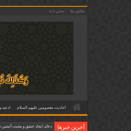
ملکوتی ها
تماس با ما
احاديث معصومين عليهم السلام
ادعيه و
دعای ایجاد عشق و محبت آتشین د
آخرین خبرها