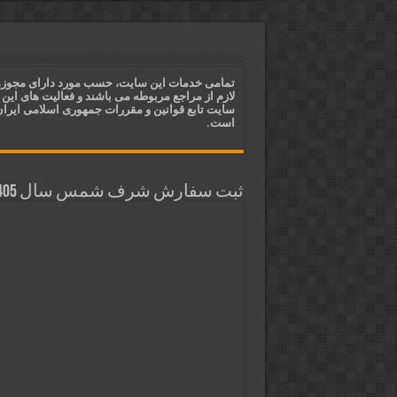
ختم آیات ۲ و ۳ سوره طلاق برای افزایش رزق و روزی | روش ختم، متن آیات و فضیلت
آیات قرآنی برای استجابت دعا و 
قویترین ذکر استجابت دعا و حاجت
تمامی خدمات این سایت، حسب مورد دارای مجوز
لازم از مراجع مربوطه می باشند و فعالیت های این
دعای افزایش رزق و روزی و ثروتمن
سایت تابع قوانین و مقررات جمهوری اسلامی ایرا
است.
ثبت سفارش شرف شمس سال 1405