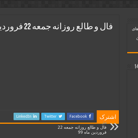
آسان شدن کارها و برآورده شدن حاجت
 روایی | ذکر اسماء الحسنی برآورده شدن حاجت
فال و طالع روزانه جمعه 22 فروردین ماه 99
های
د شدن | متن دعا و اذکار مجرب
ن
LinkedIn
Twitter
Facebook
اشترک
قبل
فال و طالع روزانه جمعه 22
فروردین ماه 99