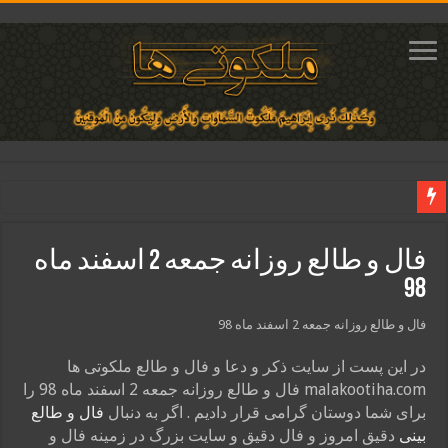
دعای ایجاد عشق و محبت آتشین در قلب معشوق | متن دعا، روش خواندن
فال و طالع روزانه جمعه 2 اسفند ماه
ختم آیات ۲ و ۳ سوره طلاق برای افزایش رزق و روزی | روش ختم، متن آیات و فضیلت
98
آیات قرآنی برای استجابت دعا و آسان شدن کارها و برآورده شدن حاجت
فال و طالع روزانه جمعه 2 اسفند ماه 98
قویترین ذکر استجابت دعا و حاجت روایی | ذکر اسماء الحسنی برآورده شدن حاجت
دعای افزایش رزق و روزی و ثروتمند شدن | متن دعا و اذکار مجرب
در این پست از سایت ذکر و دعا و فال و طالع ملکوتی ها
malakootiha.com فال و طالع روزانه جمعه 2 اسفند ماه 98 را
برای شما دوستان گرامی قرار دادیم . اگر به دنبال
فال و طالع
بینی
دقیق امروز و فال دقیق و سایت بزرگ در زمینه فال و