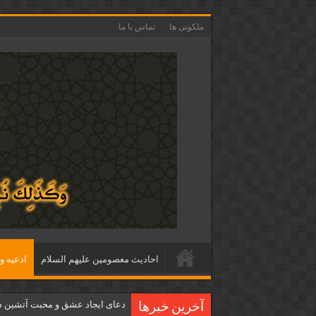
ملکوتی ها
تماس با ما
احاديث معصومين عليهم السلام
ادعيه و 
دعای ایجاد عشق و محبت آتشین د
آخرین خبرها