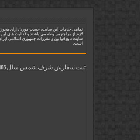
ختم آیات ۲ و ۳ سوره طلاق برای افزایش رزق و روزی | روش ختم، متن آیات و فضیلت
آیات قرآنی برای استجابت دعا و 
قویترین ذکر استجابت دعا و حاجت
تمامی خدمات این سایت، حسب مورد دارای مجوز
لازم از مراجع مربوطه می باشند و فعالیت های این
دعای افزایش رزق و روزی و ثروتمن
سایت تابع قوانین و مقررات جمهوری اسلامی ایرا
است.
ثبت سفارش شرف شمس سال 1405