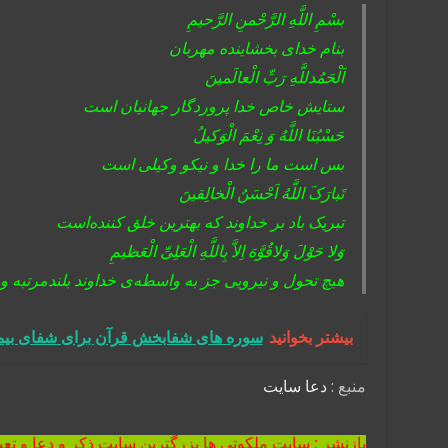
بسْمِ اللَّهِ الرَّحْمنِ الرَّحیمِ
بنام خداى بخشاینده مهربان
اَلْحَمُدللَّهِ رَبِّ الْعالَمینَ
ستایش خاص خدا پروردگار جهانیان است
حَسْبُنَا اللَّهُ وَ نِعْمَ الْوَکیلُ
بس است ما را خدا و نیکو وکیلى است
تَبارَکَ اللَّهُ اَحْسَنُ الْخالِقینَ
تبریک باد بر خداوند که بهترین خلق کننده‌است
وَلا حَوْلَ وَلاقُوَّهَ اِلاَّ بِاللَّهِ الْعَلِىِّ الْعَظیمِ
هیچ تحول و نیرویی جز به واسطه‌ی خداوند بلندمرتبه و 
بیشتر بخوانید
سوره‌ های شفابخش قرآن برای شفای بیمار
منبع :
دعا سایت
بازنشر : سایت ملکوتی ها بزرگترین سایت ذکر و دعا و تعب