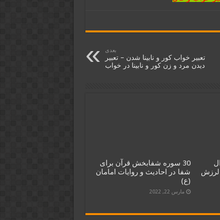
بعدی
تعبیر خواب کور و نابینا شدن – تعبیر
دیدن مرد و زن کور و نابینا در خواب
ل
30 سوره شفابخش قرآن برای
 لرزش
شفا در احادیث و روایات امامان
(ع)
مارس 22, 2022