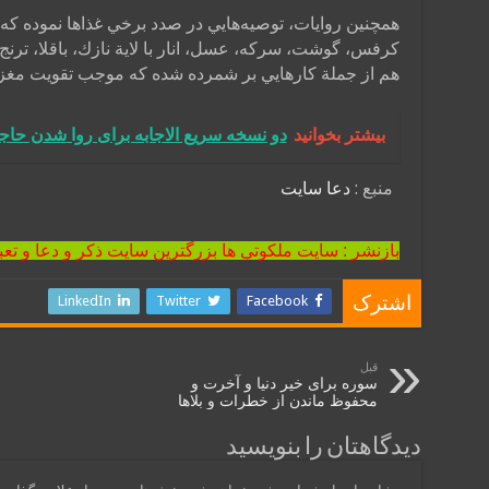
همچنين روايات، توصيه‌هايي در صدد برخي غذاها نموده كه 
كرفس، گوشت، سركه، عسل، انار با لاية نازك، باقلا، ترن
هم از جملة كارهايي بر شمرده شده كه موجب تقويت مغز
بیشتر بخوانید
دو نسخه سریع الاجابه برای روا شدن حاج
منبع :
دعا سایت
بازنشر : سایت ملکوتی ها بزرگترین سایت ذکر و دعا و تعب
LinkedIn
Twitter
Facebook
اشترک
قبل
سوره برای خیر دنیا و آخرت و
محفوظ ماندن از خطرات و بلاها
دیدگاهتان را بنویسید