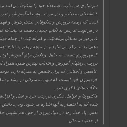
سرشاري هم ندارند، استعداد خود را شكوفا مي‌كنند و به
3. اشتغال به تعليم و تدريس: به واسطة آموزش و تدريس
است كه زمنية پرورش و شكوفايي بيشتر هوش و فهم ان
در هر نوبت تدريس به نكاتِ جديدي دست مي‌يابد كه قبلا
4. پرهيز از مسائل بي‌اهميّت و كم اهميّت: از جملة ف
ذهني را متمركز مي‌سازد و در نتيجه زودتر به نتايج ذه
5. مهرورزي نسبت به جاهل و تلاش براي آموزش او: زير
بررسي راههاي آموزش و انتخاب بهترين شيوه همراه اس
عاطفي و اخلاقي كه براي شخص به همراه دارد، موجب ت
خردورزي خود اوست كه سهم به سزائي در رشد و شكوف
خلاّقيت‌هاي فكري دارد.
فاكتورها و عوامل ديگري در رشد خرد و عقل و افزا
شده كه به اختصار به آنها اشاره مي‌شود: وحي، دانش، اد
نفس، ياد خدا، زهد در دنيا، پيروي از حق، هم نشيني ح
از خداوند متعال.