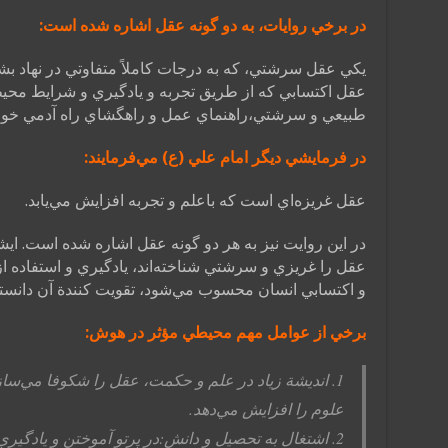
در برخي روايات، به دو گونه عقل اشاره شده است:
يكي عقل سرشتي، كه به درجات كاملاً متفاوتي در نهاد بش
عقل اكتسابي كه از طريق تجربه و يادگيري و شرايط محي
طبيعي و سرشتي،راهنماي عمل و راهگشاي راه آدمي خواه
در فرمايشي ديگر امام علي (ع) مي‌فرمايند:
عقل غريزه‌اي است كه باعلم و تجربه افزايش مي‌يابد.
در اين روايت نيز به هر دو گونه عقل اشاره شده است. ايشا
عقل را غريزي و سرشتي شناخته‌اند، يادگيري و استفاده ا
و اكتسابي انسان محسوب مي‌شود، تقويت كنندة آن دانسته‌
برخي از عوامل مهم محيطي مؤثر در هوش:
1. انديشة زياد در علم و حكمت، عقل را شكوفا مي‌ساز
علوم را افزايش مي‌دهد.
2. اشتغال به تحصيل و دانش:در پرتو آموختن و يادگي