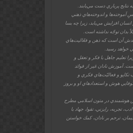
 نتايج پرباري دست مي‌يابند.
ِ آموخته‌ها و اندوخته‌هاي ذهني
سان افزايش مي‌يابد، زيرا چه بسا
ً بدان توجّه نداشته است.
وائدش آن است كه ذهن و فعّاليت‌هاي
ني خواهد رسيد.
ا تعليم جاهل با فكر و تعقل و
ت. آموزش نادان غير از فوائد
كاپو و فعاليّت‌هاي فكري و
ايي هوش و استعدادهاي او و بروز
يش هوشمندي در متون اسلامي مطرح
ب، تجربه، رايزني، تقوا، جهاد با
كيمان، ترحم بر نادان، كمك خواستن