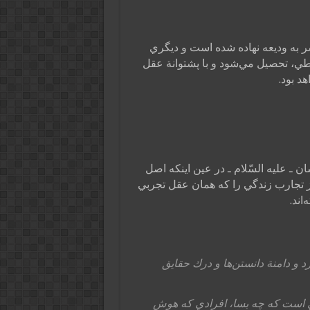
ر به وديعه نهاده شده است و ديگري
طي، تحصيل مي‌شود و با پشتوانة عقل
د بود.
ن ـ عليه السّلام ـ در عين اينكه اصل
ز تجارب زندگي را كه همان عقل تجربي
اند.
د و دامنة دانستن‌ها و درك حقايق
ري است كه چه بسا، افرادي كه هوش