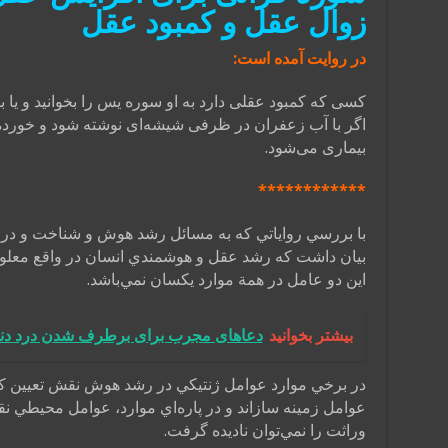
زوال عقل و کمبود عقل
در روایت آمده است:
کسی که کمبود عقلی دارد به او سوره یس را بخوانید و یا بن
اگر با آب زعفران در ظرفی شیشه‌ای نوشته شود و خورده 
بیماری می‌شود.
************
با بررسي رواياتي كه به مسائل رشد هوش و شناخت و درك 
بيان داشت كه رشد عقل و هوشمندي انسان در واقع معلول 
اين دو عامل در همة موارد يكسان نمي‌باشد.
بیشتر بخوانید
دعاهای مجرب برای برطرف شدن درد دند
در برخي موارد عوامل ژنتيكي در رشد هوش نقش تعيين كن
عوامل زمينه سازاند و در پاره‌اي موارد، عوامل محيطي نق
وراثت را نمي‌توان ناديده گرفت.