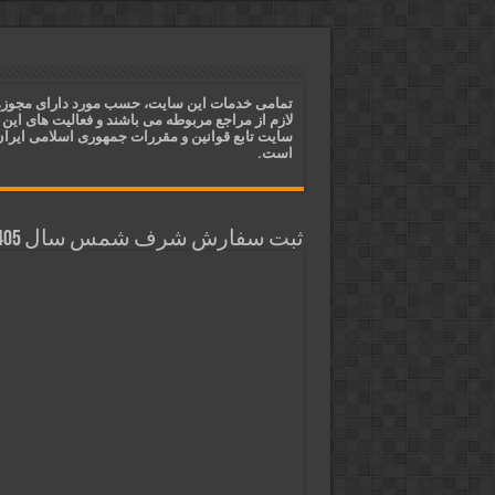
ختم آیات ۲ و ۳ سوره طلاق برای افزایش رزق و روزی | روش ختم، متن آیات و فضیلت
آیات قرآنی برای استجابت دعا و 
قویترین ذکر استجابت دعا و حاجت
تمامی خدمات این سایت، حسب مورد دارای مجوز
لازم از مراجع مربوطه می باشند و فعالیت های این
دعای افزایش رزق و روزی و ثروتمن
سایت تابع قوانین و مقررات جمهوری اسلامی ایرا
است.
ثبت سفارش شرف شمس سال 1405