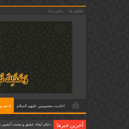
ملکوتی ها
تماس با ما
احاديث معصومين عليهم السلام
ادعيه و 
دعای ایجاد عشق و محبت آتشین د
آخرین خبرها