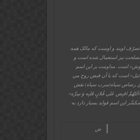
صرّف اويند و اوست که مالک همه
مصلحت نيز استعمال شده است و
هيوش» است. مداومت بر اين اسم
ئيل» است که با آن قبض روح مي
ه ي رصاص سياه(سرب سياه) نقش
َّ اقبِض عَلي فُلانٍ قَلبِه وَ سِرِّه»
سَّر اين اسم فوايد بسيار دارد به
ض