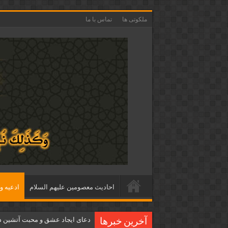
ملکوتی ها
تماس با ما
احاديث معصومين عليهم السلام
ادعيه و 
دعای ایجاد عشق و محبت آتشین د
آخرین خبرها