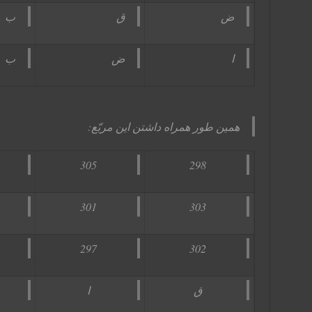
ض
ق
ب
ا
ض
ب
همين طور همراه داشتن اين مربّع:
305
298
301
303
297
302
ق
ا