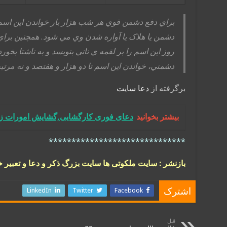
براي دفع دشمن قوي هر شب هزار بار خواندن اين ا
دشمن يا هلاک يا آواره شدن وي مي شود. همچنين براي
روز اين اسم را بر لقمه ي ناني بنويسد و به ناشتا بخ
دشمني، خواندن اين اسم تا دو هزار و هفتصد و نه مرت
برگرفته از
دعا سایت
بیشتر بخوانید
دعای فوری کارگشایی,گشایش امورات ز
******************************
بازنشر : سایت ملکوتی ها سایت بزرگ ذکر و دعا و تعبیر 
LinkedIn
Twitter
Facebook
اشترک
قبل