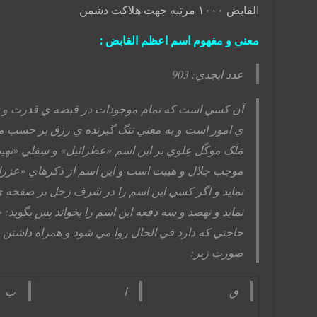
القابض ۱۰۰۰ مرتبه جهت هلاکت دشمن
معنی و مفهوم اسم اعظم القابض :
عدد ابجدي: 903
آن کسي است که تمام موجودات در قبضه ي قدرت و ت
ي امور است و به معني تنگ گيرنده ي رزق بر حسب 
مَلَک موکّل عِلوي بر اين اسم «عطرائيل» و سِفلي «ن
موجب جلال و هيبت است و اين اسم از ذکرهاي «عزرا
نمايد و اگر کسي اين اسم را در شَرف زحل بر صفح
نمايد و نهصد و سه دفعه اين اسم را بخواند پس بگويد: «اَللهُم
حاجتي که دارد في الحال روا مي شود و همراه داشتن مک
صورت زير:
ق
ا
ب