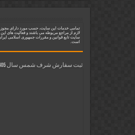
ختم آیات ۲ و ۳ سوره طلاق برای افزایش رزق و روزی | روش ختم، متن آیات و فضیلت
آیات قرآنی برای استجابت دعا و 
قویترین ذکر استجابت دعا و حاجت
تمامی خدمات این سایت، حسب مورد دارای مجوز
لازم از مراجع مربوطه می باشند و فعالیت های این
دعای افزایش رزق و روزی و ثروتمن
سایت تابع قوانین و مقررات جمهوری اسلامی ایرا
است.
ثبت سفارش شرف شمس سال 1405