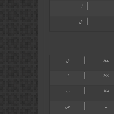
ا
ق
300
ق
299
ا
304
ب
ب
ض