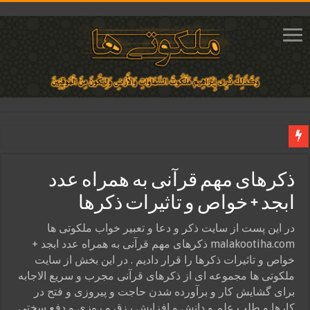
دعای ایجاد عشق و محبت آتشین در قلب معشوق | متن دعا، روش خواندن
ذکرهای مهم قرآنی به همراه عدد
ختم آیات ۲ و ۳ سوره طلاق برای افزایش رزق و روزی | روش ختم، متن آیات و فضیلت
ابجد + خواص و تاثیرات ذکرها
آیات قرآنی برای استجابت دعا و آسان شدن کارها و برآورده شدن حاجت
قویترین ذکر استجابت دعا و حاجت روایی | ذکر اسماء الحسنی برآورده شدن حاجت
در این پست از سایت ذکر و دعا و تعبیر خواب ملکوتی ها
malakootiha.com ذکرهای مهم قرآنی به همراه عدد ابجد +
دعای افزایش رزق و روزی و ثروتمند شدن | متن دعا و اذکار مجرب
خواص و تاثیرات ذکرها را قرار دادیم . در این بخش از سایت
ملکوتی ها مجموعه ای از ذکرهای قرآنی مجرب و سریع الاجابه
برای گشایش کار و برآورده شدن حاجت و پیروزی و فتح در
کارها و طلب علم و دانش و افزایش رزق و روزی و دفع سختی