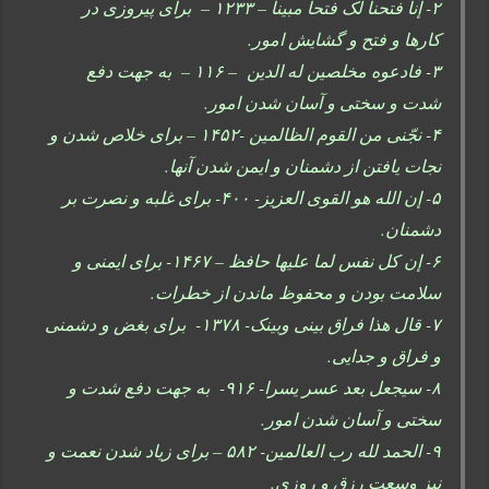
۲- إنا فتحنا لک فتحاً مبینا – ۱۲۳۳ – برای پیروزی در
کارها و فتح و گشایش امور.
۳- فادعوه مخلصین له الدین – ۱۱۶ – به جهت دفع
شدت و سختی و آسان شدن امور.
۴- نجّنی من القوم الظالمین -۱۴۵۲ – برای خلاص شدن و
نجات یافتن از دشمنان و ایمن شدن آنها.
۵- إن الله هو القوی العزیز- ۴۰۰- برای غلبه و نصرت بر
دشمنان.
۶- إن کل نفس لما علیها حافظ – ۱۴۶۷- برای ایمنی و
سلامت بودن و محفوظ ماندن از خطرات.
۷- قال هذا فراق بینی وبینک- ۱۳۷۸- برای بغض و دشمنی
و فراق و جدایی.
۸- سیجعل بعد عسر یسرا- ۹۱۶- به جهت دفع شدت و
سختی و آسان شدن امور.
۹- الحمد لله رب العالمین- ۵۸۲ – برای زیاد شدن نعمت و
نیز وسعت رزق و روزی.