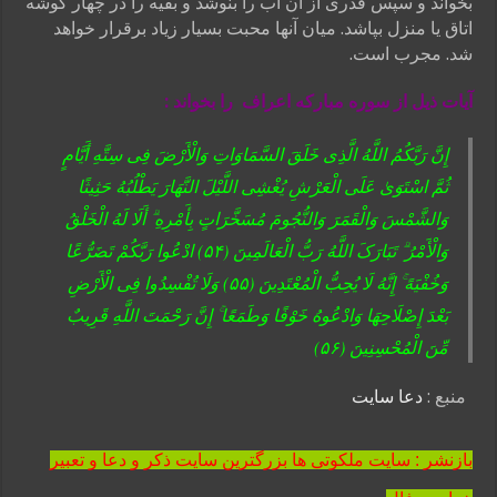
بخواند و سپس قدری از آن آب را بنوشد و بقیه را در چهار گوشه
اتاق یا منزل بپاشد. میان آنها محبت بسیار زیاد برقرار خواهد
شد. مجرب است.
آیات ذیل از سوره مبارکه اعراف را بخواند :
إِنَّ رَبَّکُمُ اللَّهُ الَّذِی خَلَقَ السَّمَاوَاتِ وَالْأَرْضَ فِی سِتَّهِ أَیَّامٍ
ثُمَّ اسْتَوَىٰ عَلَى الْعَرْشِ یُغْشِی اللَّیْلَ النَّهَارَ یَطْلُبُهُ حَثِیثًا
وَالشَّمْسَ وَالْقَمَرَ وَالنُّجُومَ مُسَخَّرَاتٍ بِأَمْرِهِ ۗ أَلَا لَهُ الْخَلْقُ
وَالْأَمْرُ ۗ تَبَارَکَ اللَّهُ رَبُّ الْعَالَمِینَ (۵۴) ادْعُوا رَبَّکُمْ تَضَرُّعًا
وَخُفْیَهً ۚ إِنَّهُ لَا یُحِبُّ الْمُعْتَدِینَ (۵۵) وَلَا تُفْسِدُوا فِی الْأَرْضِ
بَعْدَ إِصْلَاحِهَا وَادْعُوهُ خَوْفًا وَطَمَعًا ۚ إِنَّ رَحْمَتَ اللَّهِ قَرِیبٌ
مِّنَ الْمُحْسِنِینَ (۵۶)
منبع :
دعا سایت
بازنشر : سایت ملکوتی ها بزرگترین سایت ذکر و دعا و تعبیر