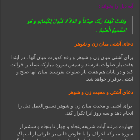
آیه ذیل را بخواند :
وتَمَّتْ کَلِمَهُ رَبِّکَ صِدْقاً وَ عَدْلاً لا مُبَّدِلَ لِکَلِماتِهِ وَ هُوَ
السَّمیعُ الْعَلیمُ .
دعای آشتی میان زن و شوهر
برای آشتی میان زن و شوهر و رفع کدورت میان آنها ، در ابتدا
هفت بار صلوات بفرستد و سپس سوره مبارکه نساء را قرائت
کند و در پایان هم هفت بار صلوات بفرستد. میان آنها صلح و
آشتی برقرار خواهد شد.
دعای آشتی و محبت زن و شوهر
برای آشتی و محبت میان زن و شوهر دستورالعمل ذیل را
انجام دهد و سه روز آنرا تکرار کند.
چهارده مرتبه آیات شریفه پنجاه و چهار تا پنجاه و ششم از
سوره مبارکه اعراف را با خلوص قلبی بر ظرفی از اب پاک