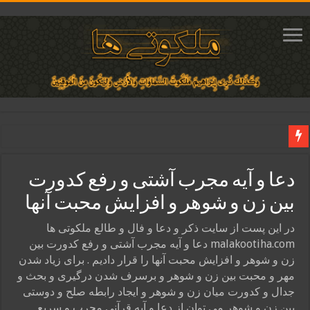
دعای ایجاد عشق و محبت آتشین در قلب معشوق | متن دعا، روش خواندن
دعا و آیه مجرب آشتی و رفع کدورت
ختم آیات ۲ و ۳ سوره طلاق برای افزایش رزق و روزی | روش ختم، متن آیات و فضیلت
بین زن و شوهر و افزایش محبت آنها
آیات قرآنی برای استجابت دعا و آسان شدن کارها و برآورده شدن حاجت
قویترین ذکر استجابت دعا و حاجت روایی | ذکر اسماء الحسنی برآورده شدن حاجت
در این پست از سایت ذکر و دعا و فال و طالع ملکوتی ها
malakootiha.com دعا و آیه مجرب آشتی و رفع کدورت بین
دعای افزایش رزق و روزی و ثروتمند شدن | متن دعا و اذکار مجرب
زن و شوهر و افزایش محبت آنها را قرار دادیم . برای زیاد شدن
مهر و محبت بین زن و شوهر و برسرف شدن درگیری و بحث و
جدال و کدورت میان زن و شوهر و ایجاد رابطه صلح و دوستی
بین زن و شوهر می توان از دعا و آیه قرآنی مجرب و سریع