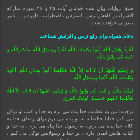
طبق روایات بیان شده خواندن آیات ۴۵ و ۴۶ سوره مبارکه
الاسراء در کاهش ترس ، استرس ، اضطراب ، دلهره و … تاثیر
بسزایی خواهد داشت.
دعای همراه برای رفع ترس و افزایش شجاعت
اَعُوذُ بِجَلالِ اللّهِ اَعُوذُ بِکَلِماتِ اللّهِ اَعُوذُ بِرَسوُلِ اللّهِ امَنْتُ بِاللّهِ و
کتبه اِنّى واثِقٌ بِاللّهِ
وَ رُسُلِهِ اَشْهَدُ اَنْ لا اله اِلاّ اللّهُ مُخْلِصا اَعُوذُ بِجَلالِ اللّهِ، اَعُوذُ
بِکَلِماتِ اللّهِ، اَعُوذُ بِرَسوُلِ اللّهِ
امَنْتُ بِاللّهِ و کتبه اِنّى واثِقٌ بِاللّهِ وَ رُسُلِهِ، اَشْهَدُ اَنْ لا اله اِلاّ اللّهُ
مُخْلِصا، اللهم عجــــل لولیک الفرج.
ترجمه: من به عظمت خدا پناه می برم به خدا و کتب او توکل
می کنم خدایا خالصانه به تو پناه می برم برای رضای خدا به
کلام خدا پناه می برم ، به رسول خدا پناه می برم ، به خدا و
کتاب هایش ایمان دارم ، بر خدا و رسولانش توکل می کنم ،