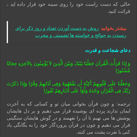
حالی که دست راست خود را روی سینه خود قرار داده اید ،
قرائت کنید.
بیشتر بخوانید
روش به دست آوردن تعداد و روز ذکر برای
رسیدن به حوائج و خواسته ها تضمینی و مجرب
دعای شجاعت و قدرت
وَ إِذَا قَرَأْتَ الْقُرآنَ جَعَلْنَا بَیْنَکَ وَبَیْنَ الَّذِینَ لاَ یُؤْمِنُونَ بِالآخِرَهِ حِجَابًا
مَّسْتُورًا
وَجَعَلْنَا عَلَى قُلُوبِهِمْ أَکِنَّهً أَن یَفْقَهُوهُ وَفِی آذَانِهِمْ وَقْرًا وَإِذَا ذَکَرْتَ
رَبَّکَ فِی الْقُرْآنِ وَحْدَهُ وَلَّوْاْ عَلَى أَدْبَارِهِمْ نُفُورًا
ترجمه: و چون قرآن بخوانى میان تو و کسانى که به آخرت
ایمان ندارند پرده‏ اى پوشیده قرار مى‏ دهیم و بر دل هایشان
پوشش ها مى ‏نهیم تا آن را نفهمند و در گوش هایشان سنگینى
قرار مى‏ دهیم و چون در قرآن پروردگار خود را به یگانگى یاد
کنى با نفرت پشت مى کنند.