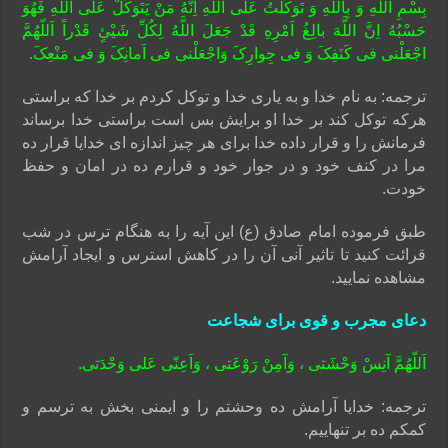
بِسْمِ اللَّهِ وَ بِاللَّهِ وَ تَوَکَّلْتُ عَلَى اللَّهِ اِنَّهُ مَنْ یَتَوَکَّلْ عَلَى اللَّهِ فَهُوَ
حَسْبُهُ اِنَّ اللَّهَ بالِغُ اَمْرِهِ قَدْ جَعَلَ اللَّهُ لِکُلِّ شَیْئٍ قَدْراً اَللّهُمَّ
اجْعَلْنى فى کَنَفِکَ وَ فى جِوارِکَ وَاجْعَلْنى فى اَمانِکَ وَ فى مَنْعِکَ.
ترجمه: به نام خدا و به یارى خدا و توکل کردم بر خدا که براستى
هرکه توکل کند بر خدا او برایش بس است براستى خدا برساند
فرمانش را و قرار داده خدا براى هر چیز اندازه اى خدایا قرار ده
مرا در کنف خود و در جوار خود و قرارم ده در امان و حفظ
خودت.
طبق فرموده امام صادق (ع) این آیه را به هنگام ترس در شب
قرائت کنید تا تاثیر آنی آن را در کاهش استرس و ایجاد آرامش
مشاهده نمایید.
دعای مجرب و قوی برای شجاعت
اَللّهُمَّ آنِسْ وَحْشَتى ، وَآمِنْ رَوْعَتى ، وَاَعِنّى عَلى وَحْدَتى.
ترجمه: خدایا آرامش ده وحشتم را و ایمنى بخش به ترسم و
کمکم ده بر تنهاییم.