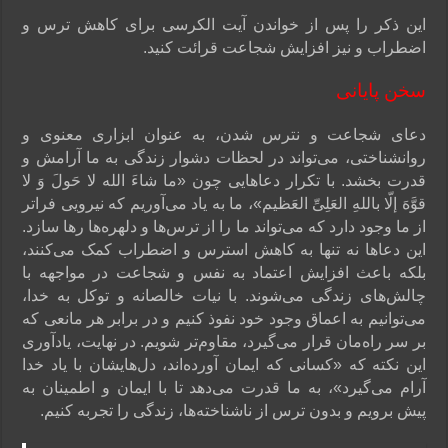
این ذکر را پس از خواندن آیت الکرسی برای کاهش ترس و
اضطراب و نیز افزایش شجاعت قرائت کنید.
سخن پایانی
دعای شجاعت و نترس شدن، به عنوان ابزاری معنوی و
روانشناختی، می‌تواند در لحظات دشوار زندگی به ما آرامش و
قدرت بخشد. با تکرار دعاهایی چون «ما شاءَ الله لا حَولَ وَ لا
قوَّهَ إلّا باللهِ العَلِیِّ العَظیم»، ما به یاد می‌آوریم که نیرویی فراتر
از ما وجود دارد که می‌تواند ما را از ترس‌ها و دلهره‌ها رها سازد.
این دعاها نه تنها به کاهش استرس و اضطراب کمک می‌کنند،
بلکه باعث افزایش اعتماد به نفس و شجاعت در مواجهه با
چالش‌های زندگی می‌شوند. با نیات خالصانه و توکل به خدا،
می‌توانیم به اعماق وجود خود نفوذ کنیم و در برابر هر مانعی که
بر سر راه‌مان قرار می‌گیرد، مقاوم‌تر شویم. در نهایت، یادآوری
این نکته که «کسانی که ایمان آورده‌اند، دل‌هایشان با یاد خدا
آرام می‌گیرد»، به ما قدرت می‌دهد تا با ایمان و اطمینان به
پیش برویم و بدون ترس از ناشناخته‌ها، زندگی را تجربه کنیم.