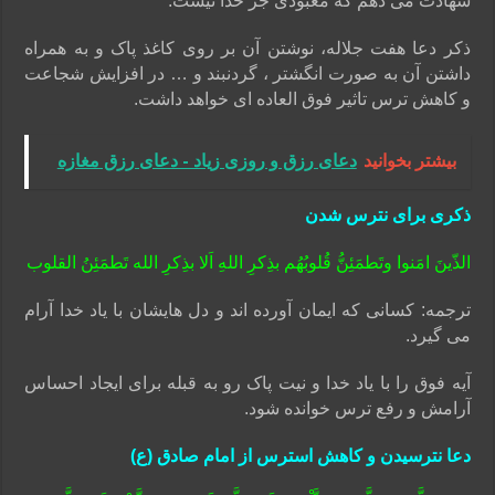
شهادت می دهم که معبودی جز خدا نیست.
ذکر دعا هفت جلاله، نوشتن آن بر روی کاغذ پاک و به همراه
داشتن آن به صورت انگشتر ، گردنبند و … در افزایش شجاعت
و کاهش ترس تاثیر فوق العاده ای خواهد داشت.
بیشتر بخوانید
دعای رزق و روزی زیاد - دعای رزق مغازه
ذکری برای نترس شدن
الذّینَ امَنوا وتَطمَئِنُّ قُلوبُهُم بذِکرِ اللهِ اَلا بذِکرِ الله تَطمَئِنُ القلوب
ترجمه: کسانی که ایمان آورده اند و دل هایشان با یاد خدا آرام
می گیرد.
آیه فوق را با یاد خدا و نیت پاک رو به قبله برای ایجاد احساس
آرامش و رفع ترس خوانده شود.
دعا نترسیدن و کاهش استرس از امام صادق (ع)