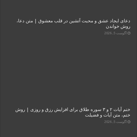
دعای ایجاد عشق و محبت آتشین در قلب معشوق | متن دعا،
روش خواندن
آگوست 5, 2026
ختم آیات ۲ و ۳ سوره طلاق برای افزایش رزق و روزی | روش
ختم، متن آیات و فضیلت
آگوست 5, 2026