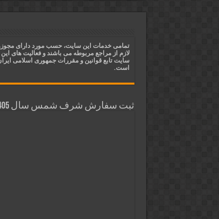
دعای ایجاد عشق و محبت آتشین د
ختم آیات ۲ و ۳ سوره طلاق برای افزایش رزق و روزی | روش ختم، متن آیات و فضیلت
آیات قرآنی برای استجابت دعا و 
تمامی خدمات این سایت، حسب مورد دارای مجوز
لازم از مراجع مربوطه می باشند و فعالیت های این
قویترین ذکر استجابت دعا و حاجت
سایت تابع قوانین و مقررات جمهوری اسلامی ایرا
است.
ثبت سفارش شرف شمس سال 1405