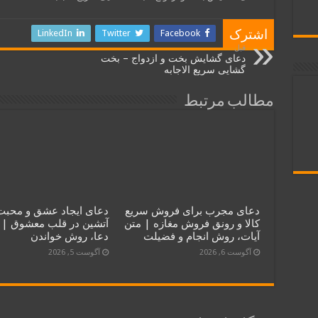
LinkedIn
Twitter
Facebook
اشترک
قبل
دعای گشایش بخت و ازدواج – بخت
گشایی سریع الاجابه
مطالب مرتبط
دعای مجرب برای فروش سریع
دعای ایجاد عشق و محبت
کالا و رونق فروش مغازه | متن
آتشین در قلب معشوق | 
آیات، روش انجام و فضیلت
دعا، روش خواندن
آگوست 6, 2026
آگوست 5, 2026