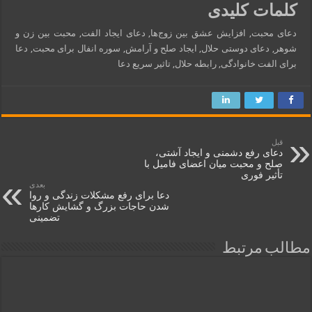
کلمات کلیدی
دعای محبت, افزایش عشق بین زوج‌ها, دعای ایجاد الفت, محبت بین زن و
شوهر, دعای دوستی حلال, ایجاد صلح و آرامش, سوره انفال برای محبت, دعا
برای الفت خانوادگی, رابطه حلال, تاثیر سریع دعا
قبل
دعای رفع دشمنی و ایجاد آشتی،
صلح و محبت میان اعضای فامیل با
تأثیر فوری
بعدی
دعا برای رفع مشکلات زندگی و روا
شدن حاجات بزرگ و گشایش کارها
تضمینی
مطالب مرتبط