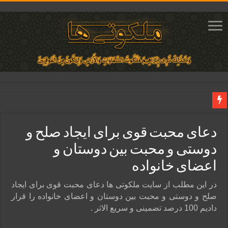
دعای مجرب برای فروش سریع کالا و رونق فروش مغازه | متن آیات، روش انجام و ف
دعای محبت قوی برای ایجاد صلح و
دعای ایجاد عشق و محبت آتشین در قلب معشوق | متن دعا، روش خواندن
دوستی و محبت بین دوستان و
ختم آیات ۲ و ۳ سوره طلاق برای افزایش رزق و روزی | روش ختم، متن آیات و فضیلت
اعضای خانواده
آیات قرآنی برای استجابت دعا و آسان شدن کارها و برآورده شدن حاجت
قویترین ذکر استجابت دعا و حاجت روایی | ذکر اسماء الحسنی برآورده شدن حاجت
در این مطلب از سایت ملکوتی ها دعای محبت قوی برای ایجاد
صلح و دوستی و محبت بین دوستان و اعضای خانواده را قرار
دادیم 100 درصد تضمینی و سریع الاثر .