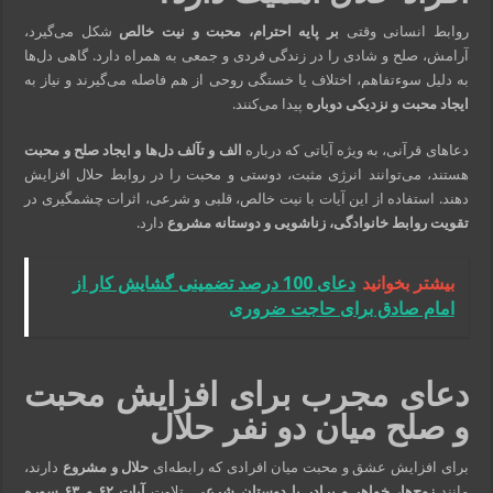
روابط انسانی وقتی
بر پایه احترام، محبت و نیت خالص
شکل می‌گیرد،
آرامش، صلح و شادی را در زندگی فردی و جمعی به همراه دارد. گاهی دل‌ها
به دلیل سوءتفاهم، اختلاف یا خستگی روحی از هم فاصله می‌گیرند و نیاز به
ایجاد محبت و نزدیکی دوباره
پیدا می‌کنند.
دعاهای قرآنی، به ویژه آیاتی که درباره
الف و تآلف دل‌ها و ایجاد صلح و محبت
هستند، می‌توانند انرژی مثبت، دوستی و محبت را در روابط حلال افزایش
دهند. استفاده از این آیات با نیت خالص، قلبی و شرعی، اثرات چشمگیری در
تقویت روابط خانوادگی، زناشویی و دوستانه مشروع
دارد.
بیشتر بخوانید
دعای 100 درصد تضمینی گشایش کار از
امام صادق برای حاجت ضروری
دعای مجرب برای افزایش محبت
و صلح میان دو نفر حلال
برای افزایش عشق و محبت میان افرادی که رابطه‌ای
حلال و مشروع
دارند،
مانند
زوج‌ها، خواهر و برادر یا دوستان شرعی
، تلاوت
آیات ۶۲ و ۶۳ سوره