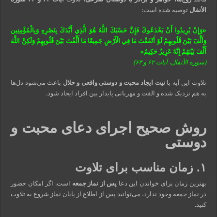
الأنفال
توصیه شده است:
«وَإِنْ يُرِيدُوا أَنْ يَخْدَعُوكَ فَإِنَّ حَسْبَكَ اللَّهُ هُوَ الَّذِي أَيَّدَكَ بِنَصْرِهِ وَبِالْمُؤْمِنِين
وَأَلَّفَ بَيْنَ قُلُوبِهِمْ لَوْ أَنْفَقْتَ مَا فِي الْأَرْضِ جَمِيعًا مَا أَلَّفْتَ بَيْنَ قُلُوبِهِمْ وَلَكِنَّ اللَّهَ
أَلَّفَ بَيْنَهُمْ إِنَّهُ عَزِيزٌ حَكِيمٌ»
(سوره الأنفال، آیات ۶۲ و ۶۳)
تلاوت این آیه با
نیت ایجاد محبت و دوستی واقعی و حلال
باعث می‌شود دل‌ها
به هم نزدیک شده و الفت و مهربانی پایدار بین افراد ایجاد شود.
روش صحیح اجرای دعای محبت و
دوستی
۱. زمان مناسب برای تلاوت
بهترین زمان برای خواندن این دعا
پس از نماز جمعه
است. اگر امکان حضور
در نماز جمعه وجود ندارد، می‌توانید پس از اطلاع از پایان نماز شروع به تلاوت
کنید.