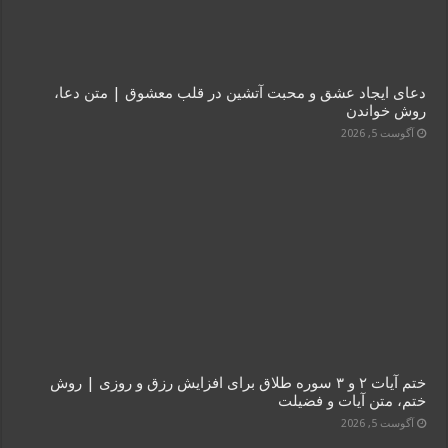
دعای ایجاد عشق و محبت آتشین در قلب معشوق | متن دعا،
روش خواندن
آگوست 5, 2026
ختم آیات ۲ و ۳ سوره طلاق برای افزایش رزق و روزی | روش
ختم، متن آیات و فضیلت
آگوست 5, 2026