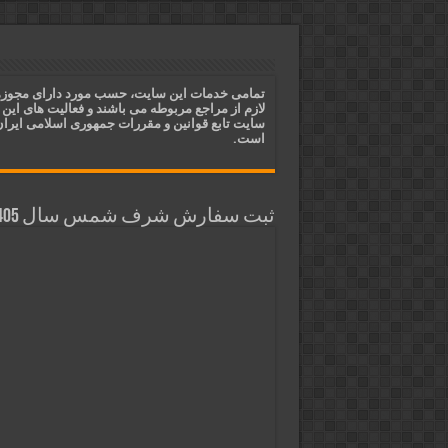
ختم آیات ۲ و ۳ سوره طلاق برای افزایش رزق و روزی | روش ختم، متن آیات و فضیلت
آیات قرآنی برای استجابت دعا و 
قویترین ذکر استجابت دعا و حاجت
تمامی خدمات این سایت، حسب مورد دارای مجوز
لازم از مراجع مربوطه می باشند و فعالیت های این
دعای افزایش رزق و روزی و ثروتمن
سایت تابع قوانین و مقررات جمهوری اسلامی ایرا
است.
ثبت سفارش شرف شمس سال 1405