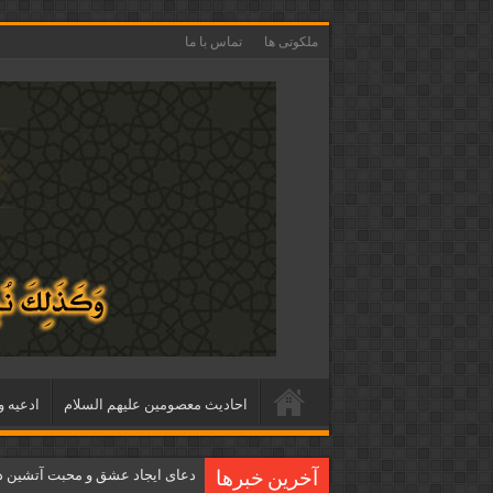
ملکوتی ها
تماس با ما
احاديث معصومين عليهم السلام
ادعيه و
دعای ایجاد عشق و محبت آتشین د
آخرین خبرها