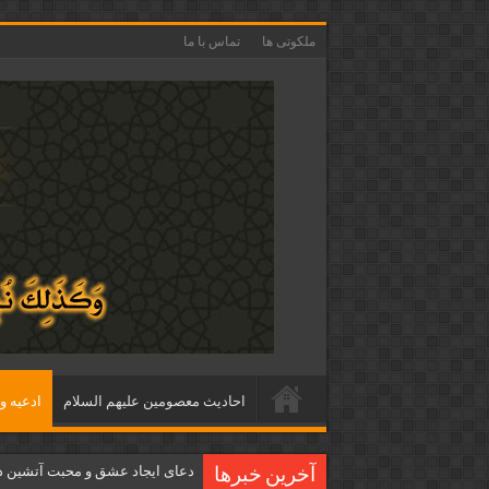
ملکوتی ها
تماس با ما
احاديث معصومين عليهم السلام
ادعيه و 
دعای ایجاد عشق و محبت آتشین د
آخرین خبرها