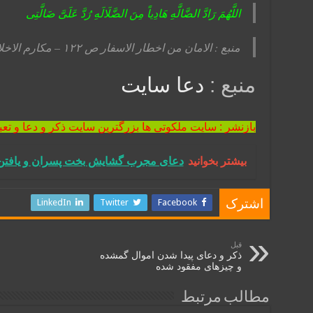
اللَّهُمَ‏ رَادَّ الضَّالَّهِ هَادِیاً مِنَ الضَّلَالَهِ رُدَّ عَلَیَّ ضَالَّتِی
منبع : الامان من اخطار الاسفار ص ۱۲۲ – مکارم الاخلاق ص ۲۶۰
منبع :
دعا سایت
بازنشر : سایت ملکوتی ها بزرگترین سایت ذکر و دعا و تعب
بیشتر بخوانید
دعای مجرب گشایش بخت پسران و یافتن 
LinkedIn
Twitter
Facebook
اشترک
قبل
ذکر و دعای پیدا شدن اموال گمشده
و چیزهای مفقود شده
مطالب مرتبط