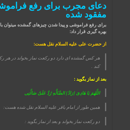
دعای مجرب برای رفع فراموشی
مفقود شده
برای رفع فراموشی و پیدا شدن چیزهای گمشده میتوان با ت
بهره گیری قرار داد:
از حضرت علی علیه السلام نقل هست:
هر کس گمشده ای دارد دو رکعت نماز بخواند در هر رک
کند .
بعد از نماز بگوید :
اللَّهُمَ‏ یَا هَادِیَ‏ [رَادَّ] الضَّالَّهِ رُدَّ عَلَیَّ ضَالَّتِی
همین طور از امام باقر علیه السلام نقل شده هست:
دو رکعت نماز بخواند و بعد از نماز بگوید :