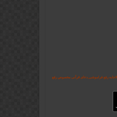
لاجابه رفع فراموشی,دعای قرآنی مخصوص رفع
ل