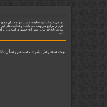
ختم آیات ۲ و ۳ سوره طلاق برای افزایش رزق و روزی | روش ختم، متن آیات و فضیلت
آیات قرآنی برای استجابت دعا و 
قویترین ذکر استجابت دعا و حاجت
تمامی خدمات این سایت، حسب مورد دارای مجوز
لازم از مراجع مربوطه می باشند و فعالیت های این
دعای افزایش رزق و روزی و ثروتمن
سایت تابع قوانین و مقررات جمهوری اسلامی ایرا
است.
ثبت سفارش شرف شمس سال 1405