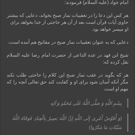
امام جواد (علیه السلام) فرمودند:
هر کس این دعا را در تعقیبات نماز صبح بخواند، دعایی که بیشتر
حاوی آیات قرآن است بعد از آن هر حاجتی از خدا بخواهد برای
او میسر خواهد بود.
دعایی که به عنوان تعقیبات نماز صبح در مفاتیح هم آمده است،
شیخ ابن فهد در عده الداعی از حضرت امام رضا علیه السلام
نقل کرده که:
هر که بگوید در عقب نماز صبح این کلام را حاجتى طلب نکند
مگر آنکه آسان شود براى او و کفایت کند حق تعالى آنچه را که
مهم او است
بِسْمِ اللَّهِ وَ صَلَّى اللَّهُ عَلَى مُحَمَّدٍ وَ آلِهِ‏
(وَ أُفَوِّضُ أَمْرِی إِلَى اللَّهِ إِنَّ اللَّهَ بَصِیرٌ بِالْعِبَادِ فَوَقَاهُ اللَّهُ
سَیِّئَاتِ مَا مَکَرُوا)