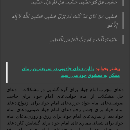
حَسْبِی مَنْ هُوَ حَسْبِی حَسْبِی مَنْ لَمْ یَزَلْ حَسْبِی‏
حَسْبِی مَنْ کَانَ مُذْ کُنْتُ لَمْ یَزَلْ حَسْبِی حَسْبِیَ اللَّهُ لاَ إِلَهَ
إِلاَّ هُوَ
عَلَیْهِ تَوَکَّلْتُ وَ هُوَ رَبُّ الْعَرْشِ الْعَظِیمِ‏
بیشتر بخوانید
با این دعای جادویی در سریعترین زمان
ممکن به معشوق خود می رسید
دعای مجرب امام جواد برای گره گشایی در مشکلات – دعای
حل مشکلات از امام جواد,دعای امام جواد برای حاجت
صوتی,دعای امام جواد حرز,دعای امام جواد برای ازدواج,دعای
امام جواد برای چشم زخم,دعای امام جواد صوتی,دعای امام
جواد بعد از نماز,دعای امام جواد برای رزق و روزی,دعای امام
جواد برای شفای بیمار,دعای امام جواد برای گشایش کار,دعای
امام جواد بعد از نماز صبح,دعای امام جواد برای رفع