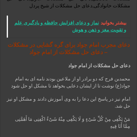
مشکلات خانوادگی,دعای حل مشکلات از شیخ پردل
بیشتر بخوانید
نماز و دعای افزایش حافظه و یادگیری علم
و تقویت مغز و ذهن و هوش
دعای مجرب امام جواد برای گره گشایی در مشکلات
– دعای حل مشکلات از امام جواد
دعای حل مشکلات از امام جواد
محمدبن فرج که دو برادر او از ملاعین بودند نامه ای به امام
جواد(ع) نوشت تا از ایشان دعایی بخواهد تا مشکل او حل شود
امام نیز در پاسخ این دعا را به وی آموزش دادند و مشکل او نیز
حل شد.
مَنْ یَکْفِی مِنْ کُلِّ شَیْ‏ءٍ وَ لَا یَکْفِی مِنْهُ شَیْ‏ءٌ اکْفِنِی مَا أَهَمَّنِی
مِمَّا أَنَا فِیهِ