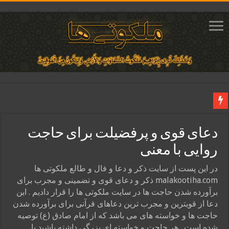
دعای ایجاد عشق و محبت آتشین در قلب معشوق | متن دعا، روش خواندن
دعای قوی و پرفضیلت برای حاجت
ختم آیات ۲ و ۳ سوره طلاق برای افزایش رزق و روزی | روش ختم، متن آیات و فضیلت
روایی با معنی
آیات قرآنی برای استجابت دعا و آسان شدن کارها و برآورده شدن حاجت
قویترین ذکر استجابت دعا و حاجت روایی | ذکر اسماء الحسنی برآورده شدن حاجت
در این پست از سایت ذکر و دعا و فال و طالع ملکوتی ها
malakootiha.com ذکر و دعای قوی و تضمینی و مجرب برای
دعای افزایش رزق و روزی و ثروتمند شدن | متن دعا و اذکار مجرب
برآورده شدن حاجت ها در سایت ملکوتی ها را قرار دادیم . این
دعا از قویترین و مجرب ترین دعاهای قرآنی برای برآورده شدن
حاجت ها و خواسته های می باشد که از امام صادق (ع) توصیه
شده است . هر حاجت و خواسته ای بزرگی داشته باشید با