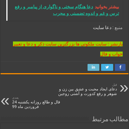
بیشتر بخوانید
دعا هنگام سختی و ناگواری از پیامبر و رفع
ترس و غم و اندوه تضمینی و مجرب
منبع :
دعا سایت
بازنشر : سایت ملکوتی ها بزرگترین سایت ذکر و دعا و تعبیر
خواب و فال
قبل
دعای ایجاد محبت و عشق بین زن و
شوهر و رفع کدورت و آشتی زوجین
بعدی
فال و طالع روزانه یکشنبه 24
فروردین ماه 99
مطالب مرتبط