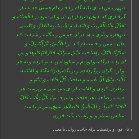
فیهِهر پیش آمدى تکیه گاه و ذخیره ام هستى چه بسیار
گرفتارى که ناتوان شود از آن دل و کم شود در آنالْحیلَهُ، وَ
یَخْذُلُ عَنْهُ الْقَریبُ وَ الْبَعیدُ، وَ یَشْمَتُ بِهِ الْعَدُوُّ، وَ تَعْنِینى
فیهِچاره و یارى ندهد در آن خویش و بیگانه و شماتت کند
بدان دشمن و خسته ام کند در آنالاْمُورُ، اَنْزَلْتُهُ بِکَ، وَ
شَکَوْتُهُ اِلَیْکَ، راغِباً فیهِ عَمَّنْ سِواکَ، فَفَرَّجْتَهُکارها و من
آن را به درگاه تو آوردم و شکوه اش به تو کردم و به جز
تو از دیگران روگرداندم و تو بگشودىوَکَشَفْتَهُ وَ کَفَیْتَنیهِ،
فَأَنْتَ وَلِىُّ کُلِّ نِعْمَه، وَ صاحِبُ کُلِّ حاجَه، وَ مُنْتَهىو
برطرف کردى و کفایت کردى پس تویى سرپرست هر
نعمت و صاحب هر حاجت و سرحد نهایىکُلِّ رَغْبَه، فَلَکَ
الْحَمْدُ کَثیراً، وَ لَکَ الْمَنُّ فاضِلاًهر شوق پس تو راست
ستایش بسیار و تو راست منّت فزون
دعای قوی و پرفضیلت برای حاجت روایی با معنی