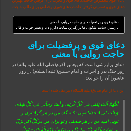
دعای قوی مخصوص حاجت,دعای قوی و مجرب برای گرفتن حاجت,بهترین
دعای قوی و تضمینی گرفتن حاجت,دعای فوری و قطعی برای طلب حاجت
دعای قوی و پرفضیلت برای حاجت روایی با معنی
بازنشر : سایت ملکوتی ها بزرگترین سایت ذکر و دعا و تعبیر خواب و فال
دعای قوی و پرفضیلت برای
حاجت روایی با معنی
دعای پرارزشى است که پیغمبر اکرم(صلى الله علیه وآله) در
روز جنگ بدر و احزاب و امام حسین(علیه السلام) در روز
عاشورا آن را خواندند.
این دعا از امام صادق(علیه السلام) نیز نقل شده است:
اَللّهُمَّ اَنْتَ ثِقَتى فى کُلِّ کُرْبَه، وَ اَنْتَ رَجآئى فى کُلِّ شِدَّه،
وَ اَنْتَ لى فىخدایا تویى تکیه گاه من در هر گرفتارى و
تویى امید من در هر سختى و تو براى من درکُلِّ اَمْر نَزَلَ
بى ثِقَهٌ وَعُدَّهٌ، کَمْ مِنْ کَرْب یَضْعُفُ عَنْهُ الْفُؤادُ، وَ تَقِلُّ