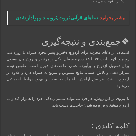
دعا را تقویت می‌کند.
بیشتر بخوانید
دعاهای قرآنی ثروت,ثروتمند و پولدار شدن
❖جمع‌بندی و نتیجه‌گیری
استفاده از
دعای مجرب برای ازدواج دختر و پسر مجرد
همراه با روزه سه
روزه و تلاوت آیات ۷۴ تا ۷۶ سوره فرقان، یکی از مؤثرترین روش‌های معنوی
برای تسهیل ازدواج و برآورده شدن حاجت‌های فوری است. خلوص نیت،
تمرکز ذهنی و تلاش عملی، نتایج ملموس و سریع به همراه دارد و علاوه بر
ازدواج، باعث افزایش آرامش، اعتماد به نفس و بهبود روابط اجتماعی
می‌شود.
با پیروی از این روش، هر فرد می‌تواند مسیر زندگی خود را هموار کند و به
ازدواج موفق و برآورده شدن حاجت‌ها
دست یابد.
کلمه کلیدی :
دعای ازدواج, ازدواج سریع, دختر و پسر مجرد, برآورده شدن حاجت, دعای