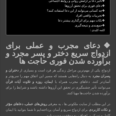
❖تأثیر دعا بر آرامش روانی و روابط اجتماعی
❖دعای فوری برای تحقق آرزوها
❖چه کسانی می‌توانند از این دعا استفاده کنند؟
❖تجربیات واقعی افراد
❖نکات مهم برای اثرگذاری بیشتر دعا
❖جمع‌بندی و نتیجه‌گیری
کلمه کلیدی :
❖دعای مجرب و عملی برای
ازدواج سریع دختر و پسر مجرد و
برآورده شدن فوری حاجت‌ ها
ازدواج یکی از مهم‌ترین مراحل زندگی هر فرد است و بسیاری از
دختران و
پسران مجرد
به دنبال راه‌هایی هستند که مسیر این اتفاق مهم را سریع‌تر و
آسان‌تر کنند. دعاهای مجرب همراه با
ایمان، روزه و تلاوت آیات قرآن
می‌توانند تأثیر چشمگیری در تحقق این آرزوها داشته باشند و شرایط را برای
برآورده شدن حاجت‌ها مهیا کنند.
در این مطلب از سایت ملکوتی ها ، به معرفی
روش‌های عملی، دعاهای مؤثر
و نکات کاربردی
برای ازدواج سریع و آسان پرداخته‌ایم تا شما بتوانید با ایمان
کامل و تمرکز بر اهداف، به موفقیت دست یابید.