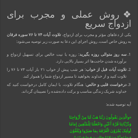
❖روش عملی و مجرب برای
ازدواج سریع
یکی از دعاهای مؤثر و مجرب برای ازدواج،
تلاوت آیات ۷۴ تا ۷۶ سوره فرقان
به روش خاص است. روش اجرای این دعا به صورت زیر توصیه می‌شود:
سه روز متوالی روزه بگیرید:
روزه با نیت خالص برای تسهیل ازدواج و
برآورده شدن حاجت‌ها اثر بسیار بالایی دارد.
تلاوت آیات قبل از خواب:
هر شب پیش از خواب ۲۱ بار آیات ۷۴ تا ۷۶ را
تلاوت کنید و از خداوند بخواهید تا مسیر ازدواج شما را هموار کند.
درخواست قلبی و خالص:
هنگام تلاوت، با ایمان کامل درخواست کنید که
خداوند شریک زندگی مناسب و برکت داده‌شده را نصیبتان گرداند.
آیه توصیه‌ شده:
«والَّذِینَ یَقُولُونَ رَبَّنَا هَبْ لَنَا مِنْ أَزْوَاجِنَا
وَذُرِّیَّاتِنَا قُرَّةَ أَعْیُنٍ وَاجْعَلْنَا لِلْمُتَّقِینَ إِمَامًا
أولَئِکَ یُجْزَوْنَ الْغُرْفَةَ بِمَا صَبَرُوا وَیُلَقَّوْنَ
فِیهَا تَحِیَّةً وَسَلامًا خالِدِینَ فِیهَا حَسُنَتْ