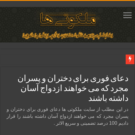
دعای مجرب برای فروش سریع کالا و رونق فروش مغازه | متن آیات، روش انجام و ف
دعای فوری برای دختران و پسران
دعای ایجاد عشق و محبت آتشین در قلب معشوق | متن دعا، روش خواندن
مجرد که می‌ خواهند ازدواج آسان
ختم آیات ۲ و ۳ سوره طلاق برای افزایش رزق و روزی | روش ختم، متن آیات و فضیلت
داشته باشند
آیات قرآنی برای استجابت دعا و آسان شدن کارها و برآورده شدن حاجت
قویترین ذکر استجابت دعا و حاجت روایی | ذکر اسماء الحسنی برآورده شدن حاجت
در این مطلب از سایت ملکوتی ها دعای فوری برای دختران و
پسران مجرد که می‌ خواهند ازدواج آسان داشته باشند را قرار
دادیم 100 درصد تضمینی و سریع الاثر .