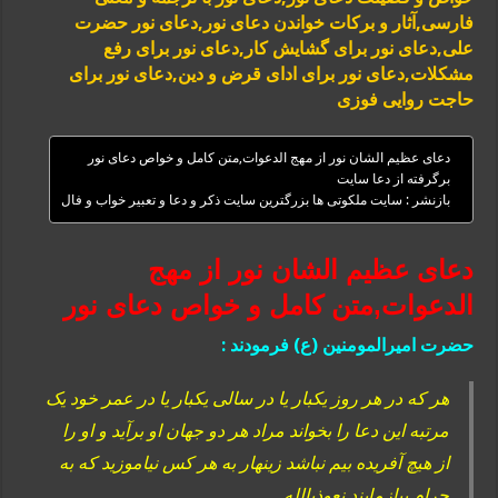
فارسی,آثار و برکات خواندن دعای نور,دعای نور حضرت
علی,دعای نور برای گشایش کار,دعای نور برای رفع
مشکلات,دعای نور برای ادای قرض و دین,دعای نور برای
حاجت روایی فوزی
دعای عظیم الشان نور از مهج الدعوات,متن کامل و خواص دعای نور
برگرفته از دعا سایت
بازنشر : سایت ملکوتی ها بزرگترین سایت ذکر و دعا و تعبیر خواب و فال
دعای عظیم الشان نور از مهج
الدعوات,متن کامل و خواص دعای نور
حضرت امیرالمومنین (ع) فرمودند :
هر که در هر روز یکبار یا در سالی یکبار یا در عمر خود یک
مرتبه این دعا را بخواند مراد هر دو جهان او برآید و او را
از هیچ آفریده بیم نباشد زینهار به هر کس نیاموزید که به
حرام بیازمایند نعوذبالله