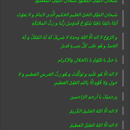
سُبحانَ المَلِکِ المَعبوُدِ سُبحانَ المَلِکِ المَقصوُدِ
سُبحانَ المَلِکِ الحَیِّ العَلیمِ الحَکیمِ الَّذی لایَنامُ و لا یَفوُتُ
اَبَدًا دائِمًا باقِیًا سُبّوُ حٌ قُدوُسٌ رَبُّنا و رَبُّ الملائِکَةِ
و الرّوُحُ لا الهَ الّا اللهُ وَحدَهُ لا شَریکَ لَهُ لَهُ المُلکُ وَ لَهُ
الحَمدُ و هُوَ علی کلِّ شیءٍ قَدیرٌ
یا حَیُّ یا قَیّوُمُ یا ذَالجَلالِ وَالاِکرام
لا الهَ الّا هُوَ عَلَیهِ وَ تَوَکَّلتُ وَ هُوَ رَبُّ العَرشِ العَظیمِ وَ لا
حَولِ وَلا قُوَّةِ اِلّا بِاللهِ العَلِیِّ العَظیمِ
بِرَحمَتِکَ یا اَرحَمَ الرّاحمینَ
لا الهَ الّا اللهُ الحَلیمُ الکَریمُ
لا الهَ الّا اللهُ العَلیُّ العَظیمُ