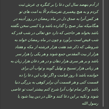
از آدم بنهصد سال این دعا را بر کنگره ی عرش ثبت
کردم و به هیچ پیغمبری نفرستادم الّا به امت های تو
هر کس آنرا به صدق دل در ماه رمضان در روز آدینه در
هنگامیکه نماز صبح را گذارده باشد و با کسی سخن نگفته
باشد بخواند هر حاجتی که دارد حق تعالی در شب قدر که
شب فیض است برآورد و چون در ماه رمضان خواند به
شروطی که ذکر شد هفت هزار فرشته از مکه و هفتاد
هزار از بیت المقدس جمع شوند و هر یکی را هزار سر
باشد و بر هر سری هزار دهان و در هر دعان هزار زبان به
هر زبانی هزار تسبیح و تهلیل گویند و ثواب آن برای
خواننده باشد تا روز قیامت و اگر ثواب این دعا را ده
قسمت کنی و هر قسمت آن برابر کوهی به بزرگی دنیا
باشد و اگر تمام ثواب آنرا شرح کنم بیشتر امت تو عاصی
شوند و تکیه بر این دعا کنند و خلل در دین پیدا شود یا
رسول الله