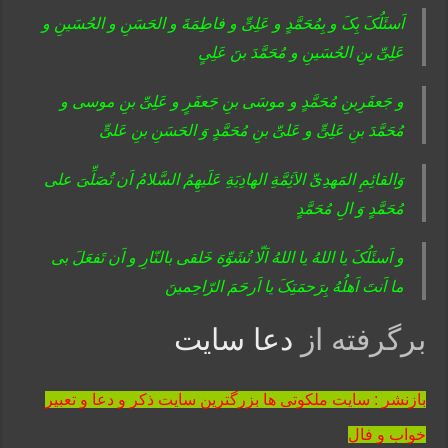
اَسئَلُکَ بِکَ و بِمُحَمَّدٍ و عَلِیٍّ و فاطِمَةَ و الحَسَنِ و الحُسَینِ و
عَلِیِّ بنِ الحُسَینِ و مُحَمَّدَ بنَ عَلِیٍ
و جَعفَرِبنِ مُحَمَّدٍ و موسَی بنِ جَعفَرٍ و عَلِیِّ بنِ موسی و
مُحَمَّدَ بنِ عَلِیٍّ و عَلیِّ بنِ مُحَمَّدٍ وَ الحَسَنِ بنِ عَلیٍّ
وَالقائِمِ المَهدِیِّ الاَئِمَّةِ الهادِیَةِ عَلَیهِمُ السَّلامُ اَن تُصَلِّیَ علی
مُحَمَّدٍ وَ الِ مُحَمَّدٍ
و اَسئَلُکَ یا اللهُ یا اللهُ اَلّا تُشَوِّهَ خَلقی بالنّارِ و اَن تَفعَلَ بی
ما اَنتَ اَهلُهُ بِرَحمَتِکَ یا اَرحَمَ الرّاحِمینَ
برگرفته از
دعا سایت
بازنشر : سایت ملکوتی ها بزرگترین سایت ذکر و دعا و تعبیر
خواب و فال