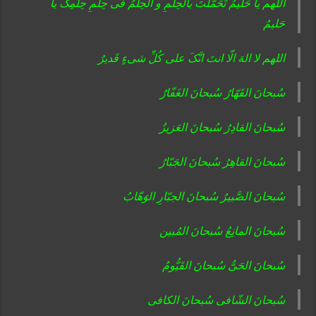
اللهم یا حَلیمُ تَحَمَّلتَ بالحِلمِ و الحِلمُ فی حِلمِ حِلمِکَ یا
حَلیمُ
اللهم لا الهَ الّا انتَ انَّکَ علی کُلِّ شیءٍ قَدیرٌ
سُبحانَ القَهّارُ سُبحانَ الغَفّارُ
سُبحانَ القادِرُ سُبحانَ العَزیزُ
سُبحانَ القاهِرُ سُبحانَ الجَبّارُ
سُبحانَ الصَّبیرُ سُبحانَ الجبّارِ الوَهّابُ
سُبحانَ المانِعُ سُبحانَ المُبین
سُبحانَ الحَیُّ سُبحانَ القَیُّومُ
سُبحانَ الشّافی سُبحانَ الکافی