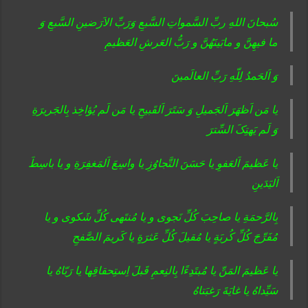
سُبحانَ اللهِ ربِّ السَّمواتِ السَّبعِ وَرَبِّ الاَرَضینِ السَّبعِ وَ
ما فیهِنَّ و مابَینَهُنَّ و رَبُّ العَرشِ العَظیمِ
وَ اَلحَمدُ لِلّهِ رَبِّ العالَمینَ
یا مَن اَظهَرَ اَلجَمیلِ وَ سَتَرَ اَلقَبیحِ یا مَن لَم یُؤاخِذ بِالجَریرَةِ
وَ لَم یَهتِکَ السِّترَ
یا عَظیمَ اَلعَفوِ یا حَسَنَ التَّجاوُزِ یا واسِعَ اَلمَغفِرَةِ و یا باسِطَ
اَلیَدَینِ
بِالرَّحمَةِ یا صاحِبَ کُلِّ نَجوی و یا مُنتَهی کُلِّ شَکوی و یا
مُفَرِّجَ کُلِّ کُربَةٍ یا مُقیلَ کُلِّ عَثرَةٍ یا کَریمَ الصَّفحِ
یا عَظیمَ المَنِّ یا مُبتَدِءًا بِالنِعمِ قَبلَ اِستِحقاقِها یا رَبّاهُ یا
سَیِّداهُ یا غایَةَ رَغبَتاهُ