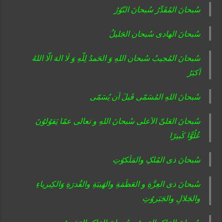
سُبحانَ المُقَدِّرُ سُبحانَ النّوُرُ
سُبحانَ الهادی سُبحان الجَلیلُ
سُبحانَ المُجیبُ سُبحان اللهِ وَ الحَمدُ لِلّهِ وَ لَا الهَ الّا اللهُ
اَکبَرُ
سُبحانَ اللهِ المُسَمّی قَبلَ اَن یُسَمّی
سُبحانَ العَلیِّ الاَعلی سُبحانَ اللهِ و تعالی عمّا یَقوُلوُنَ
عُلُوًّا کَبیرًا
سُبحانَ ذی المُلکِ والمَلَکوُتِ
سُبحانَ ذی العِزَّةِ و العَظَمَةِ والهَیبَةِ والقُدرَةِ وَالکِبریاءِ
والجَلالِ والجَبَروُتِ