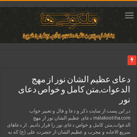
دعای ایجاد عشق و محبت آتشین در قلب معشوق | متن دعا، روش خواندن
دعای عظیم الشان نور از مهج
ختم آیات ۲ و ۳ سوره طلاق برای افزایش رزق و روزی | روش ختم، متن آیات و فضیلت
الدعوات,متن کامل و خواص دعای
آیات قرآنی برای استجابت دعا و آسان شدن کارها و برآورده شدن حاجت
نور
قویترین ذکر استجابت دعا و حاجت روایی | ذکر اسماء الحسنی برآورده شدن حاجت
دعای افزایش رزق و روزی و ثروتمند شدن | متن دعا و اذکار مجرب
در این پست از سایت ذکر و دعا و فال و تعبیر خواب
malakootiha.com دعای عظیم الشان نور از مهج
الدعوات,متن کامل و خواص دعای نور را قرار دادیم . از دعاهای
سریع الاجابه و مجرب و عظیم الشان از حضرت علی (ع) که به