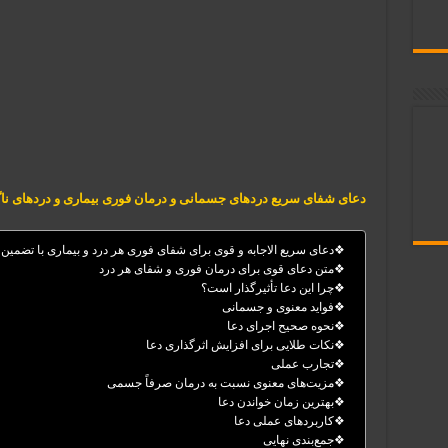
دعای شفای سریع دردهای جسمانی و درمان فوری بیماری‌ و دردهای ناگه
❖دعای سریع الاجابه و قوی برای شفای فوری هر درد و بیماری با تضمین 
❖متن دعای قوی برای درمان فوری و شفای هر درد
❖چرا این دعا تأثیرگذار است؟
❖فواید معنوی و جسمانی
❖نحوه صحیح اجرای دعا
❖نکات طلایی برای افزایش اثرگذاری دعا
❖تجارب عملی
❖مزیت‌های معنوی نسبت به درمان صرفاً جسمی
❖بهترین زمان خواندن دعا
❖کاربردهای عملی دعا
❖جمع‌بندی نهایی