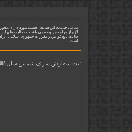
دعای ایجاد عشق و محبت آتشین د
ختم آیات ۲ و ۳ سوره طلاق برای افزایش رزق و روزی | روش ختم، متن آیات و فضیلت
آیات قرآنی برای استجابت دعا و 
تمامی خدمات این سایت، حسب مورد دارای مجوز
لازم از مراجع مربوطه می باشند و فعالیت های این
قویترین ذکر استجابت دعا و حاجت
سایت تابع قوانین و مقررات جمهوری اسلامی ایرا
است.
ثبت سفارش شرف شمس سال 1405