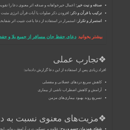
صدقه و نیت خیر:
اعمال خیرخواهانه و صدقه اثر معنوی دعا را تقویت
ترکیب با قرآن و ذکر:
افزودن ذکر صلوات یا آیات قرآن انرژی مثبت دع
استمرار و تکرار:
استمرار در استفاده از دعا باعث تثبیت اثر شفاب
بیشتر بخوانید
دعای حفظ جان مسافر از جمیع بلا و ح
❖تجارب عملی
افراد زیادی پس از استفاده از این دعا گزارش داده‌اند:
کاهش سریع دردهای عضلانی و مفصلی
آرامش و کاهش اضطراب ناشی از بیماری
تسریع روند بهبود بیماری‌های مزمن
❖مزیت‌های معنوی نسبت به د
شفای همزمان جسم و روح:
علاوه بر تسکین درد، آرامش روانی ایجا