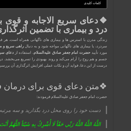
کلمات کلیدی
❖دعای سریع الاجابه و قوی 
درد و بیماری با تضمین اثرگذار
زندگی مدرن با استرس‌ ها و بیماری‌ های ناگهانی همراه است. هر 
سردرد، یا بیماری‌ های ناگهانی مواجه شود و به دنبال
راهی سریع و مؤ
مورد تأیید
حضرت امام جعفر صادق علیه‌السلام
، استفاده از
دعای سری
جسم و هم روح را آرام می‌کند و روند بهبودی را تسریع می‌بخشد. د
درست از این دعا، فواید آن و نکات عملی افزایش اثرگذاری آن بررسی
❖متن دعای قوی برای درمان ف
حضرت امام جعفر صادق علیه‌السلام فرمودند:
دست خود را روی محل درد بگذارید و سه مرتبه ای
اللَّهُ اللَّهُ اللَّهُ رَبِّي حَقّاً لَا أُشْرِكُ بِهِ شَيْئاً اللَّهُمَّ أَن