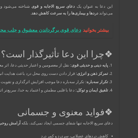
این دعا به عنوان یک
دعای سریع الاجابه و قوی
شناخته می‌شود و 
می‌تواند
دردها و بیماری‌ها را به سرعت کاهش دهد
.
بیشتر بخوانید
دعای قوی برگرداندن معشوق و جلب محبت
❖چرا این دعا تأثیرگذار است؟
پایه دینی و حدیثی قوی:
نقل از معصومین و اعتبار حدیثی دعا، اثر م
تمرکز ذهن و انرژی:
قرار دادن دست روی محل درد باعث هدایت انر
تکرار سه‌باره:
تکرار سه‌باره دعا موجب افزایش اثرگذاری و تقویت 
تلفیق ایمان و توکل:
دعا با قلبی مطمئن و اعتماد به خدا، سریع‌تر اثر
❖فواید معنوی و جسمانی
دعای سریع الاجابه تنها شفای جسمی ایجاد نمی‌کند، بلکه
آرامش روحی 
کاهش دردهای عضلانی، سردرد و کمر درد