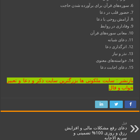
6. سوره‌های قرآن برای برآورده شدن حاجت
7. حضور قلب در دعا
8. آرامش روحی با دعا
9. وفاداری در روابط
10. معانی سوره‌های قرآن
11. دعای شبانه
12. اثرگذاری دعا
13. نذر و نیاز
14. خواسته‌های معنوی
15. دعای اجابت دعا
بازنشر : سایت ملکوتی ها بزرگترین سایت ذکر و دعا و تعبیر
خواب و فال
قبل
دعای رفع مشکلات مالی و افزایش
رزق و روزی 100% تضمینی و
سریع الاجابه