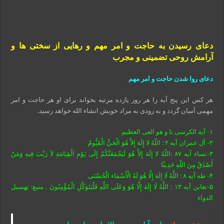
دعای رسیدن به حاجت و امر مهم و رهایی از سختی ها و
آرامش روحی تضمینی و مجرب
دعای روا شدن حاجت و امر مهم
هر کس این پنج آیه را هر روز یازده مرتبه بخواند برای او هر حاجت و امر
مهمی آسان گردد و به زودی به مراد خویش انشاء الله خواهد رسید.
۱- آیة الکرسی تا و هو العی العظیم
۲- آل عمران آیه ۲ : اللّهُ لا إِلَهَ إِلاَّ هُوَ الْحَيُّ الْقَيُّومُ
۳-نساء آیه ۸۷ :اللّهُ لا إِلَهَ إِلاَّ هُوَ لَيَجْمَعَنَّكُمْ إِلَى يَوْمِ الْقِيَامَةِ لاَ رَيْبَ فِيهِ وَمَنْ
أَصْدَقُ مِنَ اللّهِ حَدِيثًا
۴- طه آیه ۸ : اللَّهُ لَا إِلَهَ إِلَّا هُوَ لَهُ الْأَسْمَاء الْحُسْنَى
۵-تغابن آیه ۱۳ : اللَّهُ لَا إِلَهَ إِلَّا هُوَ وَعَلَى اللَّهِ فَلْيَتَوَكَّلِ الْمُؤْمِنُونَ . منبع: تهسیل
الدواء