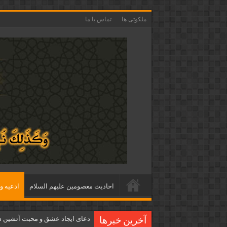
ملکوتی ها
تماس با ما
احاديث معصومين عليهم السلام
ادعيه و 
دعای ایجاد عشق و محبت آتشین د
آخرین خبرها