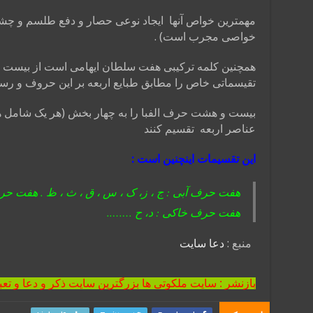
مهمترین خواص آنها ایجاد نوعی حصار و دفع طلسم و چشم 
خواصی مجرب است) .
همچنین کلمه ترکیبی هفت سلطان ایهامی است از بیست
تقیسماتی خاص را مطابق طبایع اربعه بر این حروف و ر
بیست و هشت حرف الفبا را به چهار بخش (هر یک شامل هف
عناصر اربعه تقسیم کنند
این تقسیمات اینچنین است :
هفت حرف آبی : ج ، ز، ک ، س ، ق ، ث ، ظ . هفت حرف 
هفت حرف خاکی : د، ح ……..
منبع :
دعا سایت
بازنشر : سایت ملکوتی ها بزرگترین سایت ذکر و دعا و تعب