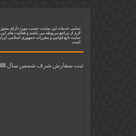
ختم آیات ۲ و ۳ سوره طلاق برای افزایش رزق و روزی | روش ختم، متن آیات و فضیلت
آیات قرآنی برای استجابت دعا و 
قویترین ذکر استجابت دعا و حاجت
تمامی خدمات این سایت، حسب مورد دارای مجوز
لازم از مراجع مربوطه می باشند و فعالیت های این
دعای افزایش رزق و روزی و ثروتمن
سایت تابع قوانین و مقررات جمهوری اسلامی ایرا
است.
ثبت سفارش شرف شمس سال 1405