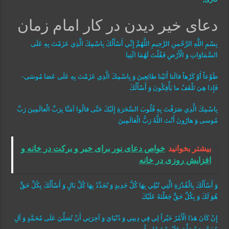
دعای خیر دیدن در کار امام زمان
بِسْمِ اللَّهِ الرَّحْمنِ الرَّحِيمِ‏ اللَّهُمَّ إِنِّي أَسْأَلُكَ بِاسْمِكَ الَّذِي عَزَمْتَ بِهِ عَلَى
السَّمَاوَاتِ وَ الْأَرْضِ فَقُلْتَ لَهُمَا ائْتِيا
طَوْعاً أَوْ كَرْهاً قالَتا أَتَيْنا طائِعِينَ‏ وَ بِاسْمِكَ الَّذِي عَزَمْتَ‏ بِهِ‏ عَلَى‏ عَصَا مُوسَى‏-
فَإِذا هِيَ‏ تَلْقَفُ ما يَأْفِكُونَ‏ وَ أَسْأَلُكَ
بِاسْمِكَ الَّذِي صَرَفْتَ بِهِ قُلُوبَ السَّحَرَةِ إِلَيْكَ حَتَّى‏ قالُوا آمَنَّا بِرَبِّ الْعالَمِينَ رَبِّ
مُوسى‏ وَ هارُونَ‏ أَنْتَ اللَّهُ رَبُّ الْعَالَمِينَ
بیشتر بخوانید
خواص دعای نور برای خیر و برکت در خانه و
افزایش روزی در خانه
وَ أَسْأَلُكَ بِالْقُدْرَةِ الَّتِي تُبْلِي بِهَا كُلَّ جَدِيدٍ وَ تُجَدِّدُ بِهَا كُلَّ بَالٍ وَ أَسْأَلُكَ بِكُلِّ حَقٍّ
هُوَ لَكَ وَ بِكُلِّ حَقٍّ جَعَلْتَهُ عَلَيْكَ
إِنْ كَانَ هَذَا الْأَمْرُ خَيْراً لِي فِي دِينِي وَ دُنْيَايَ وَ آخِرَتِي أَنْ تُصَلِّيَ عَلَى مُحَمَّدٍ وَ آلِ