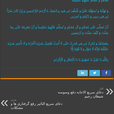
مُحَمَّدٍ وَ تُسَلِّمَ عَلَيْهِمْ تَسْلِيماً
وَ تُهَنِّيَهُ وَ تُسَهِّلَهُ عَلَيَّ وَ تَلْطُفَ لِي فِيهِ بِرَحْمَتِكَ يَا أَرْحَمَ الرَّاحِمِينَ وَ إِنْ كَانَ شَرّاً
لِي فِي دِينِي وَ دُنْيَايَ وَ آخِرَتِي
أَنْ تُصَلِّيَ عَلَى مُحَمَّدٍ وَ آلِ مُحَمَّدٍ وَ تُسَلِّمَ عَلَيْهِمْ تَسْلِيماً وَ أَنْ تَصْرِفَهُ عَنِّي بِمَا
شِئْتَ وَ كَيْفَ شِئْتَ وَ تُرْضِيَنِي
بِقَضَائِكَ وَ تُبَارِكَ لِي فِي قَدَرِكَ حَتَّى لَا أُحِبَّ تَعْجِيلَ شَيْ‏ءٍ أَخَّرْتَهُ وَ لَا تَأْخِيرَ شَيْ‏ءٍ
عَجَّلْتَهُ فَإِنَّهُ لَا حَوْلَ وَ لَا قُوَّةَ إِلَّا
بِاللَّهِ يَا عَلِيُّ يَا عَظِيمُ يَا ذَا الْجَلَالِ وَ الْإِكْرَامِ.
قبل
دعای سریع الاجابه دفع وسوسه
شیطان رجیم
بعدی
دعای سریع التاثیر رفع گرفتاری ها و
مشکلات