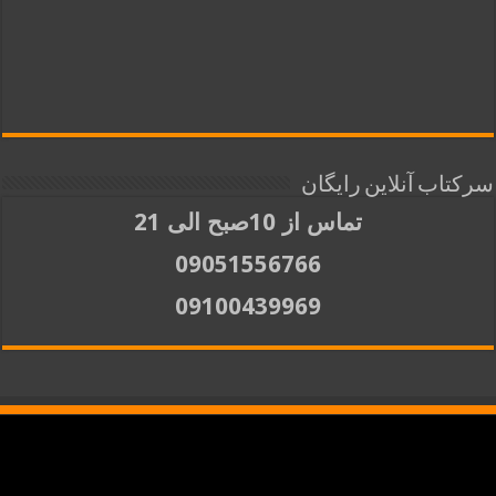
سرکتاب آنلاین رایگان
تماس از 10صبح الی 21
09051556766
09100439969
کلیه حقوق برای
ملکوتیها
محفوظ است. استفاده از مطالب با ذکر منبع آزاد است.