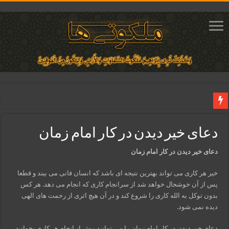
دعای ایجاد عشق و محبت آتشین در قلب معشوق | متن دعا، روش خواندن
دعای خیر دیدن در کار امام زمان
ختم آیات ۲ و ۳ سوره طلاق برای افزایش رزق و روزی | روش ختم، متن آیات و فضیلت
آیات قرآنی برای استجابت دعا و آسان شدن کارها و برآورده شدن حاجت
دعای خیر دیدن در کار امام زمان
قویترین ذکر استجابت دعا و حاجت روایی | ذکر اسماء الحسنی برآورده شدن حاجت
خیر هر کاری می تواند بهترین نتیجه ای باشد که انسان فانی می بیند و قطعا
دعای افزایش رزق و روزی و ثروتمند شدن | متن دعا و اذکار مجرب
پس از آن خوشحال خواهد شد از سرانجام کاری که انجام می دهد. هر کس
بدون توکل به الله کاری را شروع کند و در آن هیچ اثری از رحمت های الهی
دیده نمی شود.
دعای خیر دیدن در کار امام زمان را می توانید پیش از انجام هر کاری بخوانید