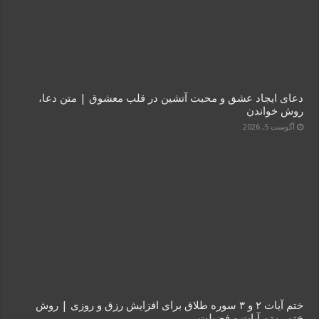
دعای ایجاد عشق و محبت آتشین در قلب معشوق | متن دعا،
روش خواندن
آگوست 5, 2026
ختم آیات ۲ و ۳ سوره طلاق برای افزایش رزق و روزی | روش
ختم، متن آیات و فضیلت