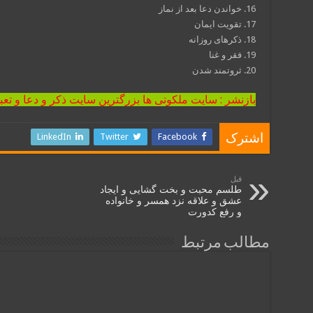
16. خواندن دعا بعد از نماز
17. تقویت ایمان
18. ذکرهای روزانه
19. فقر و غنا
20. ثروتمند شدن
بازنشر : سایت ملکوتی ها بزرگترین سایت ذکر و دعا و تعب
LinkedIn
Twitter
Facebook
اشترک
قبل
طلسم محبت و بخت گشايی و ایجاد
عشق و علاقه نزد همسر و خانواده
و رفع کدورت
مطالب مرتبط