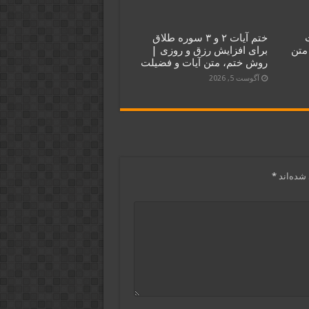
ختم آیات ۲ و ۳ سوره طلاق
متن
برای افزایش رزق و روزی |
روش ختم، متن آیات و فضیلت
آگوست 5, 2026
شده‌اند
*