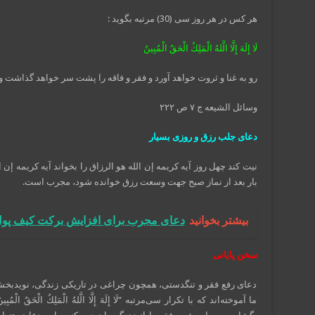
هر کس در هر روز سی (30) مرتبه بگوید :
لَا إِلَهَ‏ إِلَّا الَّلهُ‏ الْمَلِكُ‏ الْحَقُ‏ الْمُبِينُ‏
رو به غنا و ثروت خواهد آورد و فقر و فاقه را پشت سر خواهد گذاشت 
وسائل الشیعه ج ۷ ص ۲۲۲
دعای جلب رزق و روزی بسیار
بار بعد از نماز صبح جهت وسعت رزق خوانده شود، مجرب است.
بیشتر بخوانید
دعای مجرب برای افزایش برکت کیف پول
سخن پایانی
دعای رفع فقر و تنگدستی، همچون چراغی در تاریکی زندگی، نویدبخش 
ما آموخته‌اند که با تکرار سی‌مرتبه “لَا إِلَهَ إِلَّا الَّلهُ الْمَلِكُ الْحَقُ