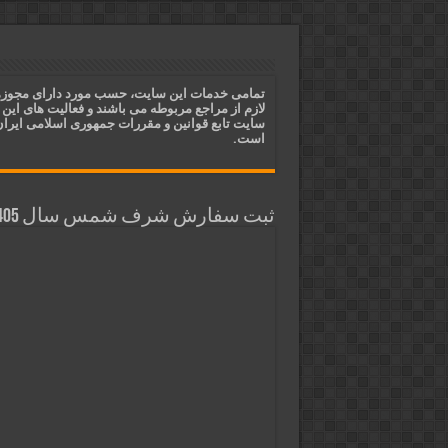
دعای ایجاد عشق و محبت آتشین د
ختم آیات ۲ و ۳ سوره طلاق برای افزایش رزق و روزی | روش ختم، متن آیات و فضیلت
آیات قرآنی برای استجابت دعا و 
تمامی خدمات این سایت، حسب مورد دارای مجوز
لازم از مراجع مربوطه می باشند و فعالیت های این
قویترین ذکر استجابت دعا و حاجت
سایت تابع قوانین و مقررات جمهوری اسلامی ایرا
است.
ثبت سفارش شرف شمس سال 1405