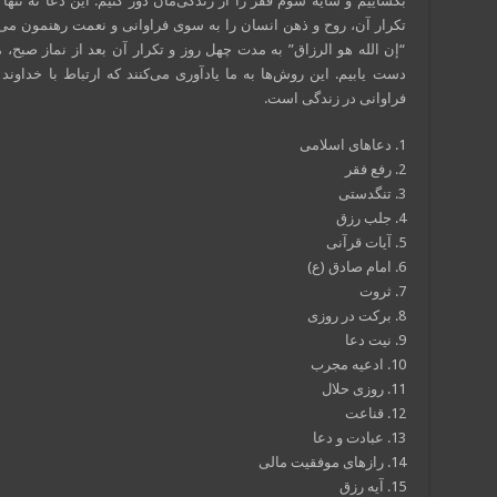
بگشاییم و سایه شوم فقر را از زندگی‌مان دور کنیم. این دعا نه تنها
تکرار آن، روح و ذهن انسان را به سوی فراوانی و نعمت رهنمون می‌س
“إن الله هو الرزاق” به مدت چهل روز و تکرار آن بعد از نماز صبح،
دست یابیم. این روش‌ها به ما یادآوری می‌کنند که ارتباط با خداون
فراوانی در زندگی است.
1. دعاهای اسلامی
2. رفع فقر
3. تنگدستی
4. جلب رزق
5. آیات قرآنی
6. امام صادق (ع)
7. ثروت
8. برکت در روزی
9. نیت دعا
10. ادعیه مجرب
11. روزی حلال
12. قناعت
13. عبادت و دعا
14. رازهای موفقیت مالی
15. آیه رزق