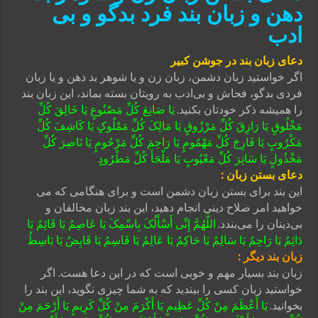
دهن و زبان بند فرد بدگو و بی
ادب
دعای زبان بند در جوشن کبیر
اگر خواستید زبان دشمن، زبان زن و یا شوهر بد دهن و یا زبان
فردی بدگو، فحاش و بی‌ادب به رویتان بسته بماند، این زبان بند
را همیشه ذکر خودتان بکنید.
یَا صَانِعَ کُلِّ مَصْنُوعٍ یَا خَالِقَ کُلِّ
مَخْلُوقٍ یَا رَازِقَ کُلِّ مَرْزُوقٍ یَا مَالِکَ کُلِّ مَمْلُوکٍ یَا کَاشِفَ کُلِّ
مَکْرُوبٍ یَا فَارِجَ کُلِّ مَهْمُومٍ یَا رَاحِمَ کُلِّ مَرْحُومٍ یَا نَاصِرَ کُلِّ
مَخْذُولٍ یَا سَاتِرَ کُلِّ مَعْیُوبٍ یَا مَلْجَأَ کُلِّ مَطْرُودٍ
دعای بستن زبان :
این بند برای بستن زبان دشمن است و برای هنگامی که می
خواهید امر صلاح دینی انجام دهید، این بند زبان مخالفان و
بی‌دینان را می‌بندد.
اللَّهُمَّ إِنِّی أَسْأَلُکَ بِاسْمِکَ یَا عَاصِمُ یَا قَائِمُ یَا
دَائِمُ یَا رَاحِمُ یَا سَالِمُ یَا حَاکِمُ یَا عَالِمُ یَا قَاسِمُ یَا قَابِضُ یَا بَاسِطُ
زبان بند دیگر :
زبان بند بسیار مهم و خوبی است که در این دعا هست. اگر
خواستید زبان کسی را ببندید که به شما چیزی نگوید، این بند را
بخوانید.
یَا أَعْظَمَ مِنْ کُلِّ عَظِیمٍ یَا أَکْرَمَ مِنْ کُلِّ کَرِیمٍ یَا أَرْحَمَ مِنْ