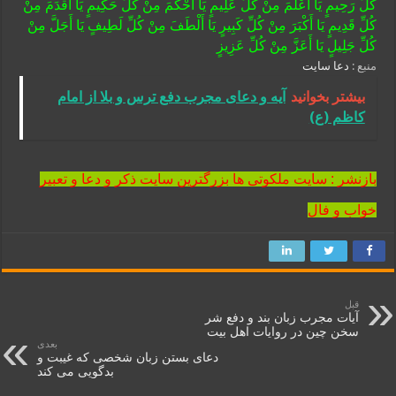
کُلِّ رَحِیمٍ یَا أَعْلَمَ مِنْ کُلِّ عَلِیمٍ یَا أَحْکَمَ مِنْ کُلِّ حَکِیمٍ یَا أَقْدَمَ مِنْ
کُلِّ قَدِیمٍ یَا أَکْبَرَ مِنْ کُلِّ کَبِیرٍ یَا أَلْطَفَ مِنْ کُلِّ لَطِیفٍ یَا أَجَلَّ مِنْ
کُلِّ جَلِیلٍ یَا أَعَزَّ مِنْ کُلِّ عَزِیزٍ
منبع :
دعا سایت
بیشتر بخوانید
آیه و دعای مجرب دفع ترس و بلا از امام
کاظم (ع)
بازنشر : سایت ملکوتی ها بزرگترین سایت ذکر و دعا و تعبیر
خواب و فال
قبل
آیات مجرب زبان بند و دفع شر
سخن چین در روایات اهل بیت
بعدی
دعای بستن زبان شخصی که غیبت و
بدگویی می کند