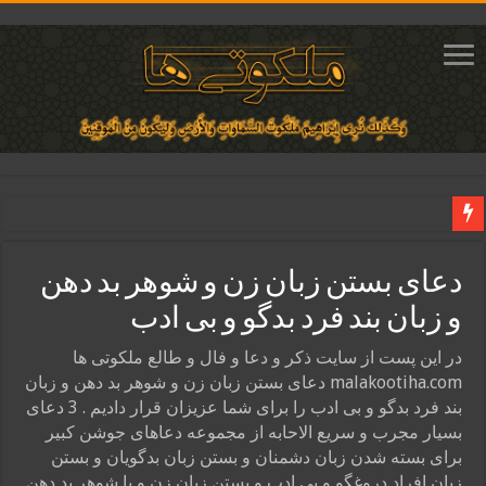
دعای ایجاد عشق و محبت آتشین در قلب معشوق | متن دعا، روش خواندن
دعای بستن زبان زن و شوهر بد دهن
ختم آیات ۲ و ۳ سوره طلاق برای افزایش رزق و روزی | روش ختم، متن آیات و فضیلت
و زبان بند فرد بدگو و بی ادب
آیات قرآنی برای استجابت دعا و آسان شدن کارها و برآورده شدن حاجت
قویترین ذکر استجابت دعا و حاجت روایی | ذکر اسماء الحسنی برآورده شدن حاجت
در این پست از سایت ذکر و دعا و فال و طالع ملکوتی ها
malakootiha.com دعای بستن زبان زن و شوهر بد دهن و زبان
دعای افزایش رزق و روزی و ثروتمند شدن | متن دعا و اذکار مجرب
بند فرد بدگو و بی ادب را برای شما عزیزان قرار دادیم . 3 دعای
بسیار مجرب و سریع الاحابه از مجموعه دعاهای جوشن کبیر
برای بسته شدن زبان دشمنان و بستن زبان بدگویان و بستن
زبان افراد دروغگو و بی ادب و بستن زبان زن و یا شوهر بد دهن