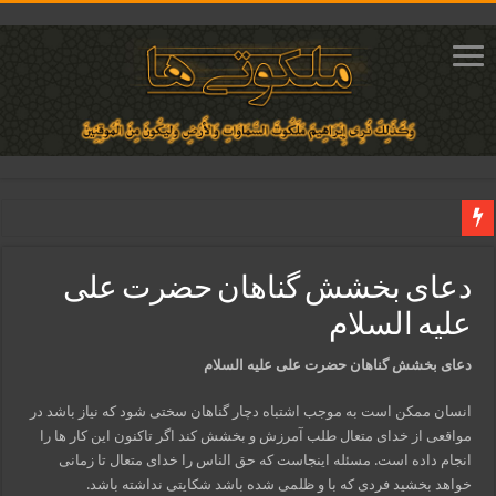
دعای ایجاد عشق و محبت آتشین در قلب معشوق | متن دعا، روش خواندن
دعای بخشش گناهان حضرت علی
ختم آیات ۲ و ۳ سوره طلاق برای افزایش رزق و روزی | روش ختم، متن آیات و فضیلت
علیه السلام
آیات قرآنی برای استجابت دعا و آسان شدن کارها و برآورده شدن حاجت
قویترین ذکر استجابت دعا و حاجت روایی | ذکر اسماء الحسنی برآورده شدن حاجت
دعای بخشش گناهان حضرت علی علیه السلام
دعای افزایش رزق و روزی و ثروتمند شدن | متن دعا و اذکار مجرب
انسان ممکن است به موجب اشتباه دچار گناهان سختی شود که نیاز باشد در
مواقعی از خدای متعال طلب آمرزش و بخشش کند اگر تاکنون این کار ها را
انجام داده است. مسئله اینجاست که حق الناس را خدای متعال تا زمانی
خواهد بخشید فردی که با و ظلمی شده باشد شکایتی نداشته باشد.