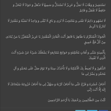
تَسْتَشِيرُ وَ وَهَّابٌ لَا تَمَلُّ وَ عَزِيزٌ لَا تُسْتَذَلُّ وَ سَمِيعٌ لَا تَذْهَلُ وَ جَوَادٌ لَا تَبْخَلُ وَ
حَافِظٌ لَا تَغْفَلُ وَ قَائِمٌ
لَا تَسْهُو وَ دَائِمٌ لَا تَفْنَى وَ مُحْتَجِبٌ لَا تُرَى وَ بَاقٍ لَا تُبْلَى وَ وَاحِدٌ لَا تُشَبَّهُ وَ مُقْتَدِرٌ لَا
تُنَازَعُ يَا كَرِيمُ
الْجَوَادُ الْمُتَكَرِّمُ يَا ظَاهِرُ يَا قَاهِرُ أَنْتَ الْقَادِرُ الْمُقْتَدِرُ يَا عَزِيزُ الْمُتَعَزِّزُ يَا مَنْ‏ يُنَادَى
مِنْ كُلِّ فَجٍّ عَمِيقٍ
بِأَلْسِنَةٍ شَتَّى وَ لُغَاتٍ مُخْتَلِفَةٍ وَ حَوَائِجَ مُتَتَابِعَةٍ لَا يَشْغَلُكَ شَيْ‏ءٌ عَنْ شَيْ‏ءٍ أَنْتَ
الَّذِي لَا تُفْنِيكَ
الدُّهُورُ وَ لَا تُحِيطُ بِكَ الْأَمْكِنَةُ وَ لَا تَأْخُذُكَ سِنَةٌ وَ لا نَوْمٌ صَلِّ عَلَى مُحَمَّدٍ وَ آلِ
مُحَمَّدٍ وَ يَسِّرْ لِي مَا
أَخَافُ عُسْرَهُ وَ فَرِّجْ عَنِّي مَا أَخَافُ كَرْبَهُ وَ سَهِّلْ لِي مَا أَخَافُ حُزُونَتَهُ سُبْحَانَكَ لَا
إِلَهَ إِلَّا أَنْتَ إِنِّي
كُنْتُ مِنَ الظَّالِمِينَ بِرَحْمَتِكَ يَا أَرْحَمَ الرَّاحِمِينَ