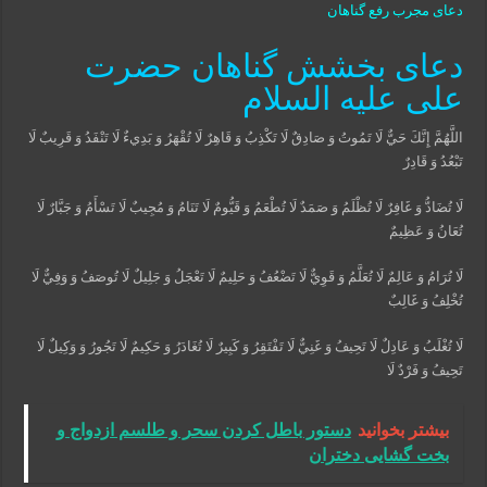
دعای مجرب رفع گناهان
دعای بخشش گناهان حضرت
علی علیه السلام
اللَّهُمَّ إِنَّكَ حَيٌّ لَا تَمُوتُ وَ صَادِقٌ لَا تَكْذِبُ وَ قَاهِرٌ لَا تُقْهَرُ وَ بَدِي‏ءٌ لَا تَنْفَدُ وَ قَرِيبٌ لَا
تَبْعُدُ وَ قَادِرٌ
لَا تُضَادُّ وَ غَافِرٌ لَا تُظْلَمُ وَ صَمَدٌ لَا تُطْعَمُ وَ قَيُّومٌ لَا تَنَامُ وَ مُجِيبٌ لَا تَسْأَمُ وَ جَبَّارٌ لَا
تُعَانُ وَ عَظِيمٌ
لَا تُرَامُ وَ عَالِمٌ لَا تُعَلَّمُ وَ قَوِيٌّ لَا تَضْعُفُ وَ حَلِيمٌ لَا تَعْجَلُ وَ جَلِيلٌ لَا تُوصَفُ وَ وَفِيٌّ لَا
تُخْلِفُ وَ غَالِبٌ
لَا تُغْلَبُ وَ عَادِلٌ لَا تَحِيفُ وَ غَنِيٌّ لَا تَفْتَقِرُ وَ كَبِيرٌ لَا تُغَادَرُ وَ حَكِيمٌ لَا تَجُورُ وَ وَكِيلٌ لَا
تَحِيفُ وَ فَرْدٌ لَا
بیشتر بخوانید
دستور باطل کردن سحر و طلسم ازدواج و
بخت گشایی دختران