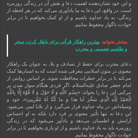
و این خود نشان‌دهنده اهمیت دعا و نقش آن در زندگی روزمره
است. در واقع، این دعا به ما یادآوری می‌کند که در هر لحظه از
زندگی، به یاد خداوند باشیم و از او کمک بخواهیم تا در برابر
حوادث ناگوار محفوظ بمانیم.
بیشتر بخوانید
بهترین راهکار قرآنی برای باطل کردن سحر
و طلسم تضمینی و مجرب
دعای مجرب برای حفظ از تصادف و بلا، به عنوان یک راهکار
معنوی در متون اسلامی معرفی شده است که به انسان‌ها کمک
می‌کند تا در برابر خطرات محافظت شوند. بر اساس روایتی از
امام جعفر صادق علیه‌السلام، اگر فردی هنگام سوار شدن بر
مرکبی این دعا را بخواند: «بِسْمِ اللَّهِ وَ لَا حَوْلَ وَ لَا قُوَّةَ إِلَّا بِاللَّهِ
الْحَمْدُ لِلَّهِ الَّذِي سَخَّرَ لَنا هذا وَ ما كُنَّا لَهُ مُقْرِنِينَ»، خود و
وسیله‌اش در پناه خداوند قرار می‌گیرد و از بلایا ایمن می‌شود.
این دعا نه تنها تأثیر معنوی بر فرد دارد بلکه به او احساس
آرامش و اطمینان می‌دهد و یادآور می‌شود که در زندگی
روزمره باید به یاد خداوند باشیم و از او یاری بخواهیم تا در برابر
حوادث ناگوار محفوظ بمانیم