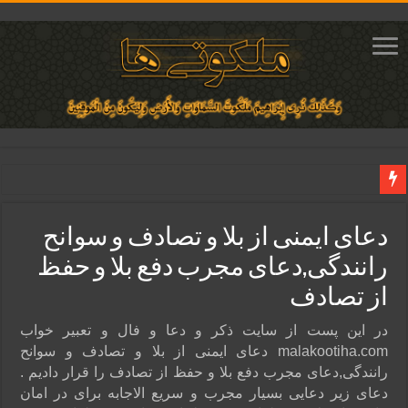
دعای مجرب برای فروش سریع کالا و رونق فروش مغازه | متن آیات، روش انجام و ف
دعای ایمنی از بلا و تصادف و سوانح
دعای ایجاد عشق و محبت آتشین در قلب معشوق | متن دعا، روش خواندن
رانندگی,دعای مجرب دفع بلا و حفظ
ختم آیات ۲ و ۳ سوره طلاق برای افزایش رزق و روزی | روش ختم، متن آیات و فضیلت
از تصادف
آیات قرآنی برای استجابت دعا و آسان شدن کارها و برآورده شدن حاجت
قویترین ذکر استجابت دعا و حاجت روایی | ذکر اسماء الحسنی برآورده شدن حاجت
در این پست از سایت ذکر و دعا و فال و تعبیر خواب
malakootiha.com دعای ایمنی از بلا و تصادف و سوانح
رانندگی,دعای مجرب دفع بلا و حفظ از تصادف را قرار دادیم .
دعای زیر دعایی بسیار مجرب و سریع الاجابه برای در امان