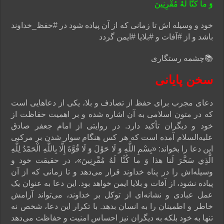
وَ ما كُنَّا لَهُ مُقْرِنِينَ‏
خود و وسیله اش تا زمانی که از آن پیاده شود در #حفظ_خداوند
باشد و از #آفات و #بلایا #ایمن گردد
📚چشمه رستگاری
سخن پایانی
دعای مجرب برای حفظ از تصادف و بلا، یکی از دعاهایی است
که در متون اسلامی به آن اشاره شده و بر اهمیت حفاظت از
خود و دیگران تأکید دارد. در روایتی از امام جعفر صادق
علیه‌السلام آمده است که هر کس هنگام سوار شدن بر مرکبی
این دعا را بخواند: «بِسْمِ اللَّهِ وَ لَا حَوْلَ وَ لَا قُوَّةَ إِلَّا بِاللَّهِ الْحَمْدُ لِلَّهِ
الَّذِي سَخَّرَ لَنا هذا وَ ما كُنَّا لَهُ مُقْرِنِينَ»، در حقیقت خود و
وسیله‌اش را در پناه خداوند قرار می‌دهد و تا زمانی که از آن
پیاده نشود، از آفات و بلایا ایمن خواهد بود. این دعا به عنوان یک
عمل عبادی و نشانه‌ای از توکل بر خداوند، می‌تواند آرامش
خاطر و اطمینان را به انسان بدهد. با تکرار این دعا، شخص نه
تنها به خود بلکه به دیگران نیز احساس امنیت و حفاظت می‌دهد