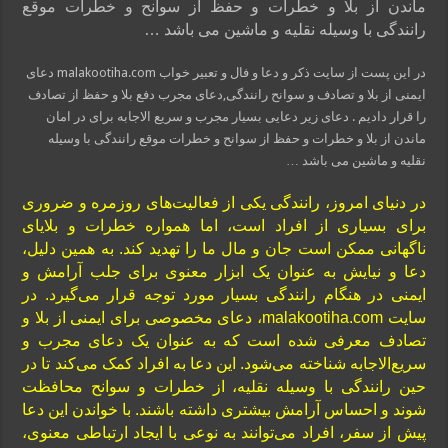
ماندن از بلا و خطرات و حفظ از سوانح و خطرات موقع
رانندگی با وسیله نقلیه و ماشین می باشد …
در این پست از سایت ذکر و دعا و فال و تعبیر خواب malakootiha.com دعای
ایمنی از بلا و تصادف و سوانح رانندگی,دعای مجرب دفع بلا و حفظ از تصادف
را قرار دادیم . دعای زیر دعایی بسیار مجرب و سریع الاجابه برای در امان
ماندن از بلا و خطرات و حفظ از سوانح و خطرات موقع رانندگی با وسیله
نقلیه و ماشین می باشد …
در دنیای امروز، رانندگی یکی از فعالیت‌های روزمره و ضروری
برای بسیاری از افراد است، اما همواره خطرات و بلایای
ناگهانی ممکن است جان و مال ما را تهدید کند. به همین دلیل،
دعا و نیایش به عنوان یک ابزار معنوی برای جلب آرامش و
ایمنی در هنگام رانندگی بسیار مورد توجه قرار می‌گیرد. در
سایت malakootiha.com، دعای مخصوصی برای ایمنی از بلا و
تصادف معرفی شده است که به عنوان یک دعای مجرب و
سریع‌الاجابه شناخته می‌شود. این دعا به افراد کمک می‌کند تا در
حین رانندگی با وسیله نقلیه، از خطرات و سوانح محافظت
شوند و احساس آرامش بیشتری داشته باشند. با خواندن این دعا
پیش از سفر، افراد می‌توانند به نوعی با ایجاد ارتباطی معنوی،