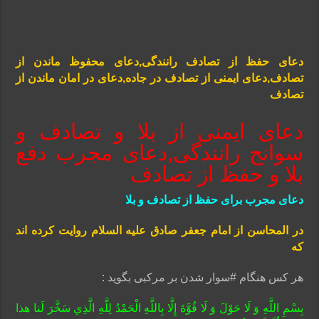
دعای حفظ از تصادف رانندگی,دعای محفوظ ماندن از
تصادف,دعای ایمنی از تصادف در جاده,دعای در امان ماندن از
تصادف
دعای ایمنی از بلا و تصادف و
سوانح رانندگی,دعای مجرب دفع
بلا و حفظ از تصادف
دعای مجرب برای حفظ از تصادف و بلا
در المحاسن از امام جعفر صادق علیه السلام روایت کرده اند
که
هر کس هنگام #سوار شدن بر مرکبی بگوید :
بِسْمِ‏ اللَّهِ‏ وَ لَا حَوْلَ‏ وَ لَا قُوَّةَ إِلَّا بِاللَّهِ‏ الْحَمْدُ لِلَّهِ الَّذِي سَخَّرَ لَنا هذا