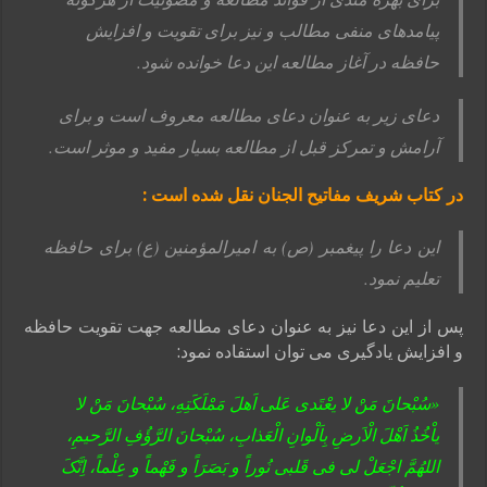
پیامدهای منفی مطالب و نیز برای تقویت و افزایش
حافظه در آغاز مطالعه این دعا خوانده شود.
دعای زیر به عنوان دعای مطالعه معروف است و برای
آرامش و تمرکز قبل از مطالعه بسیار مفید و موثر است.
در کتاب شریف مفاتیح ‏الجنان نقل شده است :
این دعا را پیغمبر (ص) به امیرالمؤمنین (ع) براى حافظه
تعلیم نمود.
پس از این دعا نیز به عنوان دعای مطالعه جهت تقویت حافظه
و افزایش یادگیری می توان استفاده نمود:
«سُبْحانَ مَنْ لا یعْتَدی عَلی اَهلَ مَمْلَکَتِهِ، سُبْحانَ مَنْ لا
یاْخُذُ اَهْلَ الْاَرضِ بِاَلْوانِ الْعَذابِ،
سُبْحانَ الرَّؤُفِ الرَّحیمِ،
اللهُمَّ اجْعَلْ لی فی قَلبی نُوراً و بَصَرَاً و فَهْماً و عِلْماً، اِنَّکَ