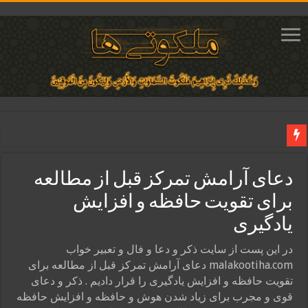
دعای ایجاد عشق و محبت آتشین در قلب معشوق | متن دعا، روش خواندن
دعای آرامش تمرکز قبل از مطالعه
ختم آیات ۲ و ۳ سوره طلاق برای افزایش رزق و روزی | روش ختم، متن آیات و فضیلت
برای تقویت حافظه و افزایش
آیات قرآنی برای استجابت دعا و آسان شدن کارها و برآورده شدن حاجت
یادگیری
قویترین ذکر استجابت دعا و حاجت روایی | ذکر اسماء الحسنی برآورده شدن حاجت
دعای افزایش رزق و روزی و ثروتمند شدن | متن دعا و اذکار مجرب
در این پست از سایت ذکر و دعا و فال و تعبیر خواب
malakootiha.com دعای آرامش تمرکز قبل از مطالعه برای
تقویت حافظه و افزایش یادگیری را قرار دادیم . ذکر و دعای
قوی و مجرب برای زیاد شدن هوش و حافظه و افزایش حافظه