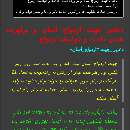
دعایی جهت ازدواج آسان و برآورده شدن حاجت و خواسته ازدواج
برگرفته از سایت دعا 786
بازنشر : سایت ملکوتی ها بزرگترین سایت ذکر و دعا و تعبیر خواب و فال
دعایی جهت ازدواج آسان و برآورده
شدن حاجت و خواسته ازدواج
دعایی_جهت #ازدواج_آسان♦️
جهت ازدواج آسان نیت کند و به مدت سه روز روزہ
بگیرد و در هر شب پیش از رفتن به رختخواب به تعداد 21
بار آیات زیر از سورہ فرقان را بخواند و از خداوند بخواهد
تا خواسته اش را برآوردہ سازد خداوند امر ازدواج او را
آسان میكند.
والَّذِینَ یَقُولُونَ رَبَّنَا هَبْ لَنَا مِنْ أَزْوَاجِنَا وَذُرِّیَّاتِنَا قُرَّةَ أَعْیُنٍ
وَاجْعَلْنَا لِلْمُتَّقِینَ إِمَامًا ﴿74﴾ أُوْلَئِكَ یُجْزَوْنَ الْغُرْفَةَ بِمَا