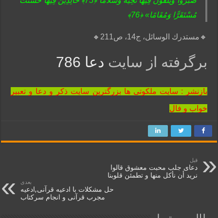
صَبَرُوا وَیُلَقَّوْنَ فِیهَا تَحِیَّةً وَسَلَامًا ﴿75﴾ خَالِدِینَ فِیهَا حَسُنَتْ
مُسْتَقَرًّا وَمُقَامًا» ﴿76﴾
🔸مستدرك الوسائل، ج14، ص211🔸
برگرفته از سایت
دعا 786
بازنشر : سایت ملکوتی ها بزرگترین سایت ذکر و دعا و تعبیر
خواب و فال
قبل
دعای جلب محبت معشوق قالوا
نريد أن نأكل منها و تطمئن قلوبنا
بعدی
حل مشکلات با ادعیه قرآنی,ادعیه
مجرب قرآنی و انجام سرکتاب