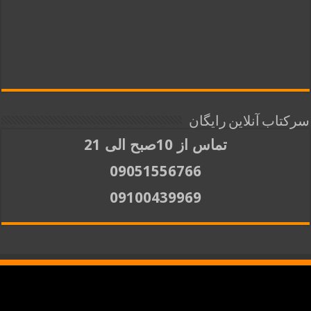
سرکتاب آنلاین رایگان
تماس از 10صبح الی 21
09051556766
09100439969
کلیه حقوق برای
ملکوتیها
محفوظ است. استفاده از مطالب با ذکر منبع آزاد است.