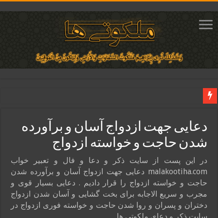
دعای ایجاد دلبستگی و محبوبیت و محبت شدید بین دو نفر تضمینی
دعایی جهت ازدواج آسان و برآورده
دعای مجرب برای فروش سریع کالا و رونق فروش مغازه | متن آیات، روش انجام و ف
شدن حاجت و خواسته ازدواج
دعای ایجاد عشق و محبت آتشین در قلب معشوق | متن دعا، روش خواندن
ختم آیات ۲ و ۳ سوره طلاق برای افزایش رزق و روزی | روش ختم، متن آیات و فضیلت
در این پست از سایت ذکر و دعا و فال و تعبیر خواب
malakootiha.com دعایی جهت ازدواج آسان و برآورده شدن
آیات قرآنی برای استجابت دعا و آسان شدن کارها و برآورده شدن حاجت
حاجت و خواسته ازدواج را قرار دادیم . دعایی بسیار قوی و
مجرب و سریع الاجابه برای بخت گشایی و آسان شدن ازدواج
دختران و پسران و روا شدن حاجت و خواسته فوری ازدواج در
سایت ذکر و دعای ملکوتی ها …